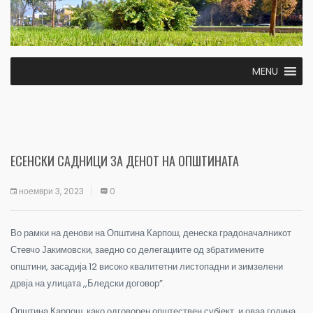
MENU
ЕСЕНСКИ САДНИЦИ ЗА ДЕНОТ НА ОПШТИНАТА
ноември 3, 2023
0
Во рамки на денови на Општина Карпош, денеска градоначалникот
Стевчо Јакимовски, заедно со делегациите од збратимените
општини, засадија 12 високо квалитетни листопадни и зимзелени
дрвја на улицата ,,Бледски договор”.
Општина Карпош, како одговорен општествен субјект, и оваа година