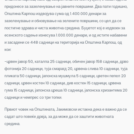
придонесе за зазеленување на јавните површини. Два пати годишно,
Општина Карпош издвојува сума од 1.400.000 денари за
зазеленување и обновување на зелените површини, со цел да се
постигне здрава и чиста животна средина. Буџетот кој е издвоен за
есенското садење изнесува 1.000.000 денари, и од истите набавени
и засадени се 448 садници на територија на Општина Карпош, од
кои:
-црвен јавор 50, каталпа 25 садници, обичен јавор 158 садници, дрво
фотонија 20 садници, туја смарагд 20, црвена слива 10 садници, туја
пликата 50 садници, јапонска мушмула 5 садници, цветен пепел 20
садници, црвен костен 10 садници, див костен 15 садници, црвена
гума 15 садници, јапонска цреша 10 садници, јапонска хризантема 20
садници и чемпрес со три топки.
Првиот човек на Општината, Јакимовски истакна дека е важно да се
садат што повеќе дрвја, за да може да се заштити животната
средина.