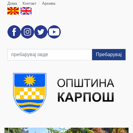
Дома
Контакт
Архива
Пребарувај