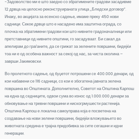
-Задоволство ми е што заедно со збратимените градови засадивме
12 дрвца на целосно реконструираната улица ,,Бледски договор”.
Инаку, во акцијата за есенско садење, имаме преку 450 нови
садници. Секое дрвце што е насадено има заштитна ограда, со
плочка на збратимени градови кои што нивните градоначалници или
претставници од нивните општини, го засадуваат. Би сакал да
апелирам до граѓаните, да се грижат за зелените површини, бидејќи
тоа ни е од особена важност за секој од нас, за чиста околина –
заврши Јакимовски.
Во пролетното садење, од буџетот потрошени се 400.000 денари, од
кои набавени се 116 садници, со кои е збогатена јавната зелена
површина во Општината. Дополнително, Советот на Општина Карпош
на една од седниците, одвои сума во износ од 1.000.000 денари за
обновување на тревни површини и нискогрмушести растенија.
Општина Карпош е локална самоуправа која е посветена на
создавање на нови зелени површини, бидејќи вложувањето во
животната средина е трајна придобивка за сите сегашни и идни
генерации.