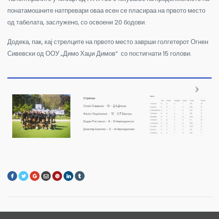
понатамошните натпревари оваа есен се пласираа на првото место
од табелата, заслужено, со освоени 20 бодови.
Додека, пак, кај стрелците на првото место заврши голгетерот Огнен
Сивевски од ООУ „Димо Хаџи Димов“ со постигнати 15 голови.