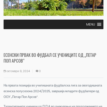
MENU
ЕСЕНСКИ ПРВАК ВО ФУДБАЛ СЕ УЧЕНИЦИТЕ ОД „ПЕТАР
ПОП АРСОВ“
октомври 9, 2024
0
На првата позиција во училишната фудбалска лига за овогодишната
есенска полусезона 2024/2025, завршија младите фудбалери од
ООУ „Петар Поп Арсов“.
Талентираните ученици од П.П.А во очекување на продолжението на