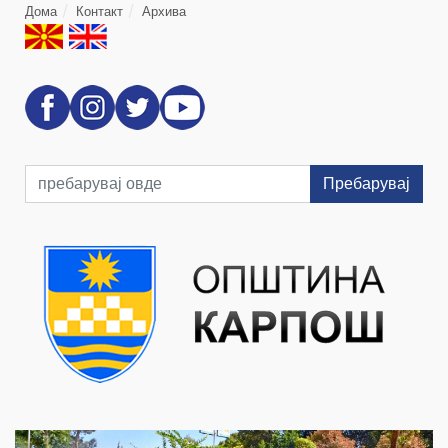
Дома
Контакт
Архива
Пребарувај