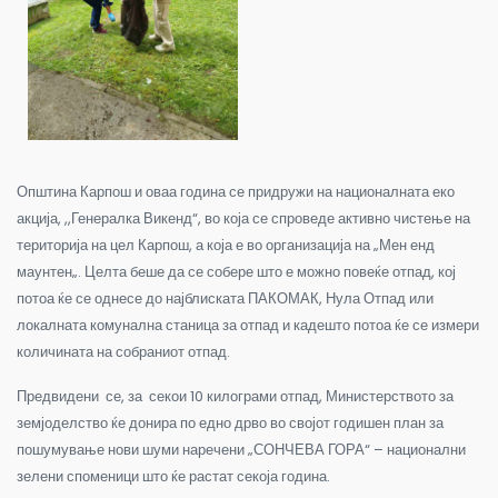
Општина Карпош и оваа година се придружи на националната еко
акција, ,,Генералка Викенд“, во која се спроведе активно чистење на
територија на цел Карпош, а која е во организација на „Мен енд
маунтен„. Целта беше да се собере што е можно повеќе отпад, кој
потоа ќе се однесе до најблиската ПАКОМАК, Нула Отпад или
локалната комунална станица за отпад и кадешто потоа ќе се измери
количината на собраниот отпад.
Предвидени се, за секои 10 килограми отпад, Министерството за
земјоделство ќе донира по едно дрво во својот годишен план за
пошумување нови шуми наречени „СОНЧЕВА ГОРА“ – национални
зелени споменици што ќе растат секоја година.