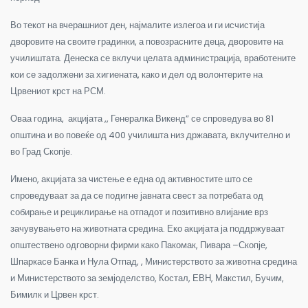
Во текот на вчерашниот ден, најмалите излегоа и ги исчистија
дворовите на своите градинки, а повозрасните деца, дворовите на
училиштата. Денеска се вклучи целата администрација, вработените
кои се задолжени за хигиената, како и дел од волонтерите на
Црвениот крст на РСМ.
Оваа година, акцијата ,, Генералка Викенд” се спроведува во 81
општина и во повеќе од 400 училишта низ државата, вклучително и
во Град Скопје.
Имено, акцијата за чистење е една од активностите што се
спроведуваат за да се подигне јавната свест за потребата од
собирање и рециклирање на отпадот и позитивно влијание врз
зачувувањето на животната средина. Еко акцијата ја поддржуваат
општествено одговорни фирми како Пакомак, Пивара –Скопје,
Шпаркасе Банка и Нула Отпад, , Министерството за животна средина
и Министерството за земјоделство, Костал, ЕВН, Макстил, Бучим,
Бимилк и Црвен крст.