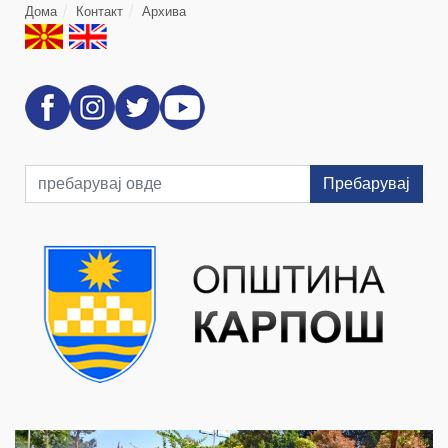
Дома
Контакт
Архива
Пребарувај