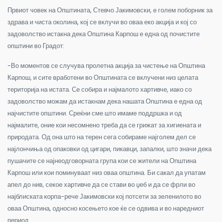
Првиот човек на Општината, Стевчо Јакимовски, е голем поборник за
здрава и чиста околина, кој се вклучи во оваа еко акција и кој со
задоволство истакна дека Општина Карпош е една од почистите
општини во Градот:
-Во моментов се случува пролетна акција за чистење на Општина
Карпош, и сите вработени во Општината се вклучени низ целата
територија на истата. Се собира и најмалото хартивче, иако со
задоволство можам да истакнам дека нашата Општина е една од
најчистите општини. Среќни сме што имаме поддршка и од
најмалите, оние кои несомнено треба да се грижат за хигиената и
природата. Од она што на терен сега собираме најголем дел се
најлончиња од опаковки од цигари, пикавци, запалки, што значи дека
пушачите се најнеодговорната група кои се жители на Општина
Карпош или кои поминуваат низ оваа општина. Би сакал да упатам
апел до нив, секое хартивче да се стави во џеб и да се фрли во
најблиската корпа-рече Јакимовски кој потсети за зеленилото во
оваа Општина, односно косењето кое ќе се одвива и во наредниот
период