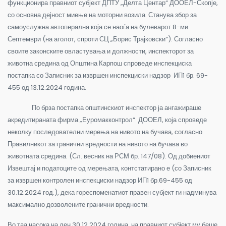
функционира правниот субјект ДПТУ „Делта Центар“ ДООЕЛ-Скопје,
со основна дејност миење на моторни возила. Станува збор за
самоуслужна автоперална која се наоѓа на булеварот 8-ми
Септември (на аголот, спроти СЦ „Борис Трајковски“). Согласно
своите законските овластувања и должности, инспекторот за
животна средина од Општина Карпош спроведе инспекциска
постапка со Записник за извршен инспекциски надзор ИП1 бр. 69-
455 од 13.12.2024 година.
По брза постапка општинскиот инспектор ја ангажираше
акредитираната фирма „Еуромакконтрол“ ДООЕЛ, која спроведе
неколку последователни мерења на нивото на бучава, согласно
Правилникот за гранични вредности на нивото на бучава во
животната средина. (Сл. весник на РСМ бр. 147/08). Од добиениот
Извештај и податоците од мерењата, контстатирано е (со Записник
за извршен контролен инспекциски надзор ИП1 бр.69-455 од
30.12.2024 год.), дека гореспоменатиот правен субјект ги надминува
максимално дозволените гранични вредности.
Во таа насока на ден 30.12.2024 година, на правниот субјект му беше