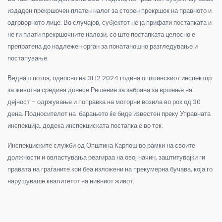
издаден прекршочен платен налог за сторен прекршок на правното и
одговорното лице. Во случајов, субјектот не ја прифати постапката и
не ги плати прекршочните налози, со што постапката целосно е
препратена до надлежен орган за понатаношно разгледување и
постапување.
Веднаш потоа, односно на 31.12.2024 година општинскиот инспектор
за животна средина донесе Решение за забрана за вршење на
дејност – одржување и поправка на моторни возила во рок од 30
дена. Подносителот на барањето ќе биде известен преку Управната
инспекција, додека инспекциската постапка е во тек.
Инспекциските служби од Општина Карпош во рамки на своите
должности и овластувања реагираа на овој начин, заштитувајќи ги
правата на граѓаните кои беа изложени на прекумерна бучава, која го
нарушуваше квалитетот на нивниот живот.