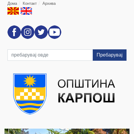
Дома
Контакт
Архива
Пребарувај