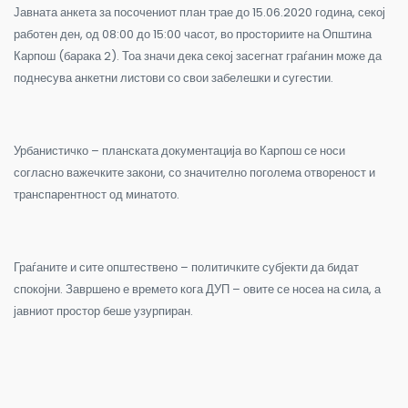
Јавната анкета за посочениот план трае до 15.06.2020 година, секој
работен ден, од 08:00 до 15:00 часот, во просториите на Општина
Карпош (барака 2). Тоа значи дека секој засегнат граѓанин може да
поднесува анкетни листови со свои забелешки и сугестии.
Урбанистичко – планската документација во Карпош се носи
согласно важечките закони, со значително поголема отвореност и
транспарентност од минатото.
Граѓаните и сите општествено – политичките субјекти да бидат
спокојни. Завршено е времето кога ДУП – овите се носеа на сила, а
јавниот простор беше узурпиран.