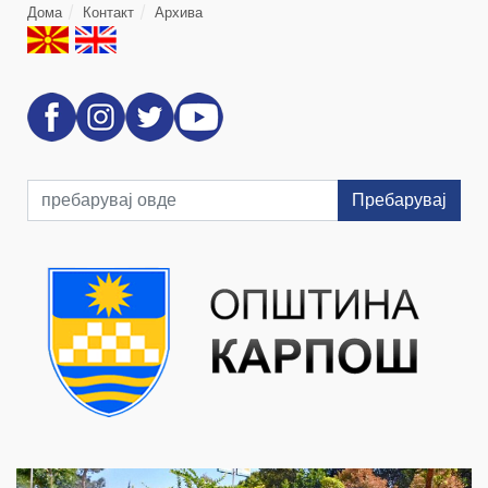
Дома
Контакт
Архива
Пребарувај