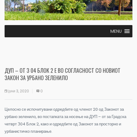
MENU
ДУП – ОТ З 04 БЛОК 2 Е ВО СОГЛАСНОСТ СО НОВИОТ
ЗАКОН ЗА УРБАНО ЗЕЛЕНИЛО
јуни 3, 2020
0
Целосно се испочитувани одредбите од членот 20 од Законот за
урбано зеленило, во постапката за носење на ДУП – от за Градска
четврт З04 Блок 2, како и одредбите од Законот за просторно и
урбанистичко планирање.