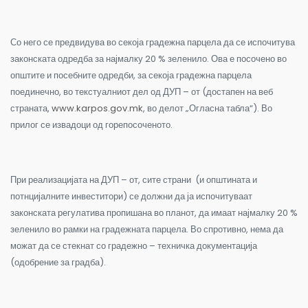
Со него се предвидува во секоја градежна парцела да се испочитува
законската одредба за најмалку 20 % зеленило. Ова е посочено во
општите и посебните одредби, за секоја градежна парцела
поединечно, во текстуалниот дел од ДУП – от (достапен на веб
страната,
www.karpos.gov.mk
, во делот „Огласна табла“). Во
прилог се извадоци од горепосоченото.
При реализацијата на ДУП – от, сите страни (и општината и
потнцијалните инвеститори) се должни да ја испочитуваат
законската регулатива пропишана во планот, да имаат најмалку 20 %
зеленило во рамки на градежната парцела. Во спротивно, нема да
можат да се стекнат со градежно – техничка документација
(одобрение за градба).