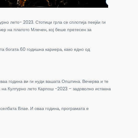
рно лето- 2023. Стотици грла се сплотија пеејќи ги
вечер на платото Млечен, кој беше претесен за
та богата 60 годишна кариера, како едно од
оваа година ви ги нуди вашата Општина. Вечерва и те
ок на Културно лето Карпош -2023 – задоволно истакна
селбата Влае. И оваа година, програмата е