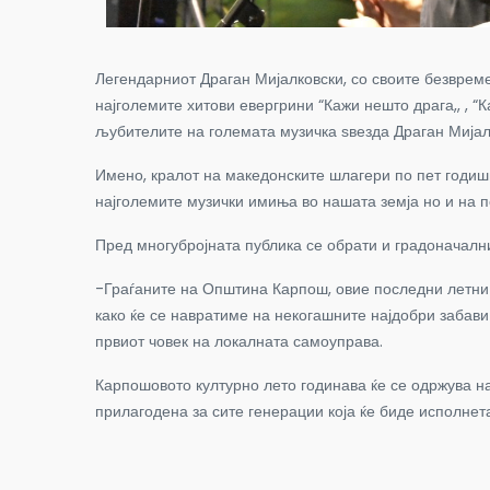
Легендарниот Драган Мијалковски, со своите безвреме
најголемите хитови евергрини “Кажи нешто драга,, , “К
љубителите на големата музичка ѕвезда Драган Мијал
Имено, кралот на македонските шлагери по пет годишн
најголемите музички имиња во нашата земја но и на 
Пред многубројната публика се обрати и градоначалн
-Граѓаните на Општина Карпош, овие последни летни д
како ќе се навратиме на некогашните најдобри забави
првиот човек на локалната самоуправа.
Карпошовото културно лето годинава ќе се одржува н
прилагодена за сите генерации која ќе биде исполнет