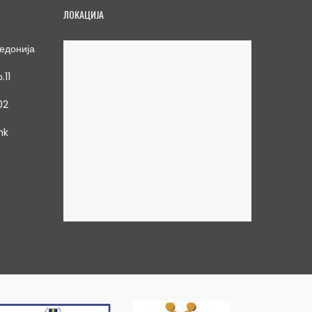
ЛОКАЦИЈА
едонија
.11
02
mk