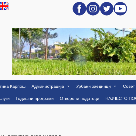
тина Карпош
Администрација
Урбани заедници
Совет
слуги
Годишни програми
Отворени податоци
НАЈЧЕСТО П