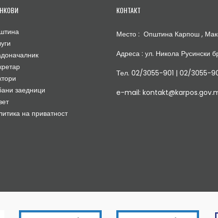
НКОВИ
КОНТАКТ
штина
Место : Општина Карпош , Мак
луги
Адреса : ул. Никола Русински бр
адоначалник
кретар
Тел. 02/3055-901 | 02/3055-9
ктори
бани заедници
e-mail: kontakt@karpos.gov.
вет
литика на приватност