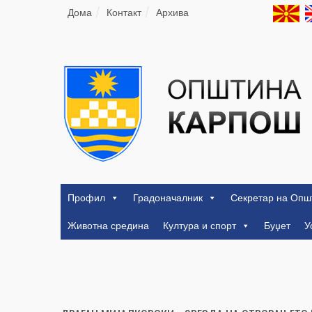
Дома
Контакт
Архива
Профил
Градоначалник
Секретар на Опш
Животна средина
Култура и спорт
Буџет
У