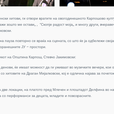
нски хитови, ги отвори вратите на овогодинешното Карпошово култу
ажи зошто ме остави,, , “Скопје радост моја,, и многу други, вчера
ковски.
а пауза повторно се враќа на сцената, со што ќе ја одбележи своја
поранешните ЈУ – простори.
икот на Општина Карпош, Стевчо Јакимовски:
енови, ќе имаат можност да ги уживаат во музичките вечери, кои 
 со хитовите на Драган Мијалковски, кој е одлична најава за почет
а две локации, на платото пред Млечен и плоштадот Делфина во на
а со перформанси за децата, младите и повозрасните.