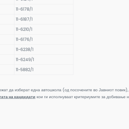
11-6178/1
11-6187/1
11-6210/1
11-6176/1
11-6238/1
11-6249/1
11-5882/1
можат да изберат една автошкола (од посочените во Јавниот повик),
тата на кандидати
кои ги исполнуваат критериумите за добивање 