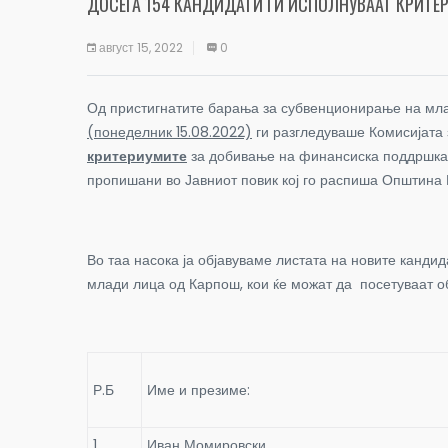
ДОСЕГА 154 КАНДИДАТИ ГИ ИСПОЛНУВААТ КРИТЕ
август 15, 2022
0
Од пристигнатите барања за субвенционирање на млад
(понеделник 15.08.2022)
ги разгледуваше Комисијата 
критериумите
за добивање на финансиска поддршка 
пропишани во Јавниот повик кој го распиша Општина
Во таа насока ја објавуваме листата на новите кандид
млади лица од Карпош, кои ќе можат да посетуваат об
Р.Б
Име и презиме:
1
Иван Момировски