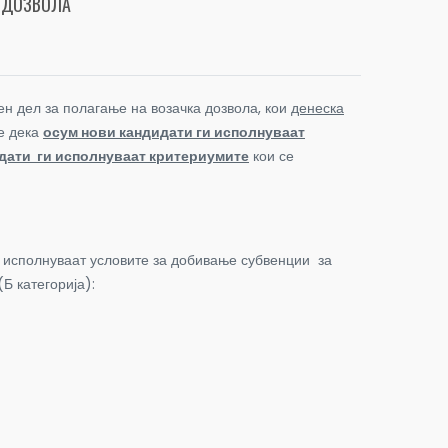
А ДОЗВОЛА
н дел за полагање на возачка дозвола, кои
денеска
е дека
осум нови кандидати ги исполнуваат
идати ги исполнуваат критериумите
кои се
 исполнуваат условите за добивање субвенции за
Б категорија):