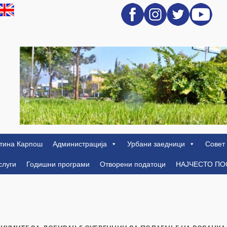
тина Карпош
Администрација
Урбани заедници
Совет
слуги
Годишни програми
Отворени податоци
НАЈЧЕСТО П