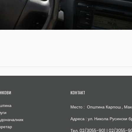
НКОВИ
КОНТАКТ
штина
Место : Општина Карпош , Мак
луги
Адреса : ул. Никола Русински бр
адоначалник
кретар
Тел. 02/3055-901 | 02/3055-9