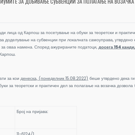
РИУМИТЕ ЗА ДОБИВАЊЕ СУБВЕНЦИИ ЗА ПОЛАГАЊЕ НА ВОЗАЧК
и лица од Карпош за посетување на обуки за теоретски и практиче
за доделување на субвенции при локалната самоуправа, утврдено 
за оваа намена.
Според ажурираните податоци,
досега 154 канд
 Карпош.
ати за кои
денеска, (понеделник 15.08.2022)
беше утврдено дека ги
уки за теоретски и практичен дел за полагање на возачка дозвола (
Број на пријава:
11-6124/1