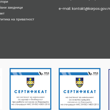
ктори
бани заедници
e-mail: kontakt@karpos.gov.
вет
литика на приватност