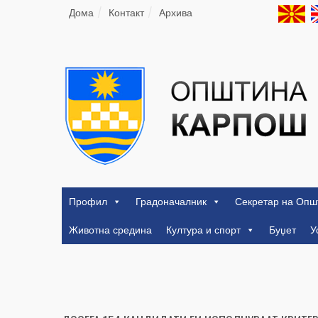
Дома
Контакт
Архива
Профил
Градоначалник
Секретар на Опш
Животна средина
Култура и спорт
Буџет
У