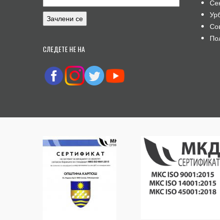
Се
Ур
Со
По
СЛЕДЕТЕ НЕ НА