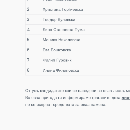
2
Христина Ѓорѓиевска
3
Теодор Вуловски
4
Лина Станоеска Пума
5
Моника Николовска
6
Ева Бошковска
7
Филип Ѓуровиќ
8
Илина Филиповска
Оттука, кандидатите кои се наведени во оваа листа, 
Во оваа пригода ги информираме граѓаните дека
лис
не се исцрпат средствата за оваа намена.