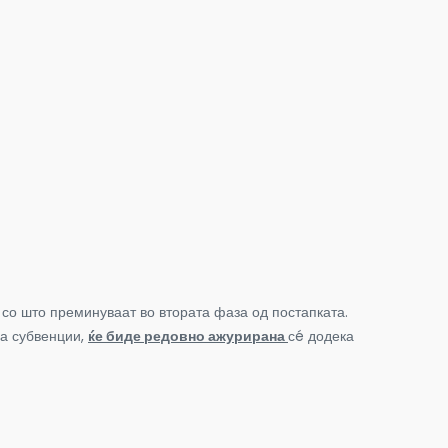
 со што преминуваат во втората фаза од постапката.
на субвенции,
ќе биде редовно ажурирана
сé додека