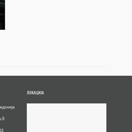
ЛОКАЦИЈА
едонија
.11
02