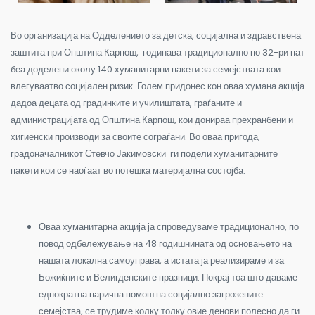
Во организација на Одделението за детска, социјална и здравствена
заштита при Општина Карпош, годинава традиционално по 32-ри пат
беа доделени околу 140 хуманитарни пакети за семејствата кои
влегуваатво социјален ризик. Голем придонес кон оваа хумана акција
дадоа децата од градинките и училиштата, граѓаните и
администрацијата од Општина Карпош, кои донираа прехранбени и
хигиенски производи за своите сограѓани. Во оваа пригода,
градоначалникот Стевчо Јакимовски ги подели хуманитарните
пакети кои се наоѓаат во потешка материјална состојба.
Оваа хуманитарна акција ја спроведуваме традиционално, по
повод одбележување на 48 годишнината од основањето на
нашата локална самоуправа, а истата ја реализираме и за
Божиќните и Велигденските празници. Покрај тоа што даваме
еднократна парична помош на социјално загрозените
семејства, се трудиме колку толку овие денови полесно да ги