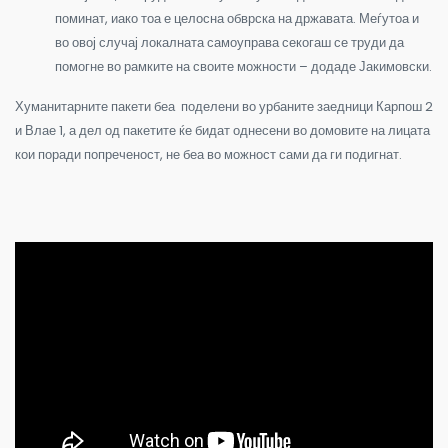
поминат, иако тоа е целосна обврска на државата. Меѓутоа и
во овој случај локалната самоуправа секогаш се труди да
помогне во рамките на своите можности – додаде Јакимовски.
Хуманитарните пакети беа поделени во урбаните заедници Карпош 2
и Влае 1, а дел од пакетите ќе бидат однесени во домовите на лицата
кои поради попреченост, не беа во можност сами да ги подигнат.