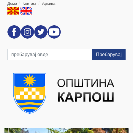
Дома
Контакт
Архива
Пребарувај