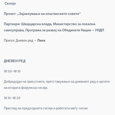
Скопје
Проект: „Зајакнување на општинските совети“
Партнери
:
Швајцарска влада, Министерство за локална
самоуправа, Програма за развој на Обединети Нации – УНДП
Прилог Дневен ред –
Линк
ДНЕВЕН РЕД
18:00-18:10
Добредојде на присутните, претставување на дневниот ред и целите
на втората форумска сесија
18:10-18:20
Преглед на предходната сесија и работата меѓу сесии