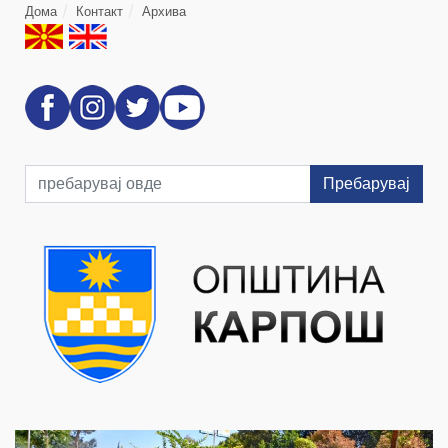
Дома
Контакт
Архива
Пребарувај