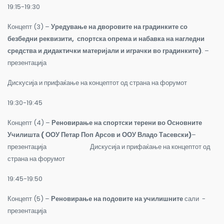
19:15-19:30
Концепт (3) –
Уредување на дворовите на градинките со
безбедни реквизити, спортска опрема и набавка на
нагледни
средства и дидактички материјали и играчки во градинките)
. –
презентација
Дискусија и прифаќање на концептот од страна на форумот
19:30-19:45
Концепт (4) –
Реновирање на спортски терени во Основните
Училишта ( ООУ Петар Поп Арсов и ООУ Владо Тасевски)
–
презентација
Дискусија и прифаќање на концептот од
страна на форумот
19:45-19:50
Концепт (5) –
Реновирање на подовите на училишните
сали -
презентација