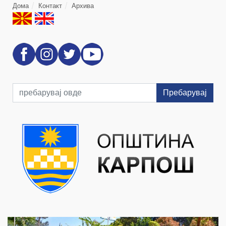
Дома
Контакт
Архива
Пребарувај