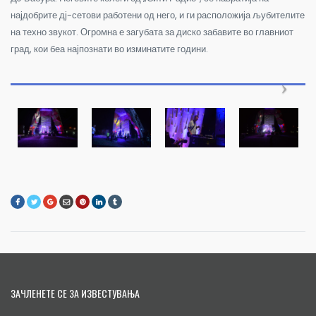
најдобрите дј-сетови работени од него, и ги расположија љубителите
на техно звукот. Огромна е загубата за диско забавите во главниот
град, кои беа најпознати во изминатите години.
ЗАЧЛЕНЕТЕ СЕ ЗА ИЗВЕСТУВАЊА