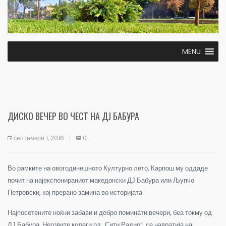
MENU
ДИСКО ВЕЧЕР ВО ЧЕСТ НА ДЈ БАБУРА
септември 1, 2016
0
Во рамките на овогодинешното Културно лето, Карпош му оддаде
почит на најекспонираниот македонски ДЈ Бабура или Љупчо
Петровски, кој прерано замина во историјата.
Најпосетените ноќни забави и добро поминати вечери, беа токму од
ДЈ Бабура. Неговите колеги од „Сити Радио“, се навратија на