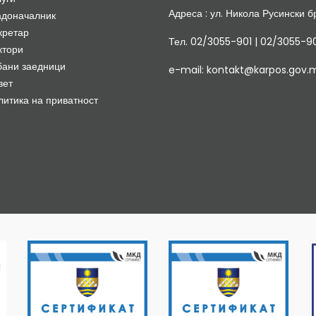
Адреса : ул. Никола Русински бр
адоначалник
кретар
Тел. 02/3055-901 | 02/3055-9
ктори
бани заедници
e-mail: kontakt@karpos.gov.
вет
литика на приватност