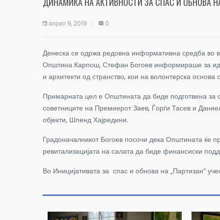
ДИНАМИКА НА АКТИВНОСТИ ЗА СПАС И ОБНОВА Н
април 9, 2019
0
Денеска се одржа редовна информативна средба во вр
Општина Карпош, Стефан Богоев информираше за идејн
и архитекти од странство, кои на волонтерска основа с
Примарната цел е Општината да биде подготвена за о
советниците на Премиерот Заев, Ѓорѓи Тасев и Даниел
објекти, Шпенд Хајредини.
Градоначалникот Богоев посочи дека Општината ќе пре
ревитализацијата на салата да биде финансиски поддр
Во Иницијативата за спас и обнова на „Партизан“ учес