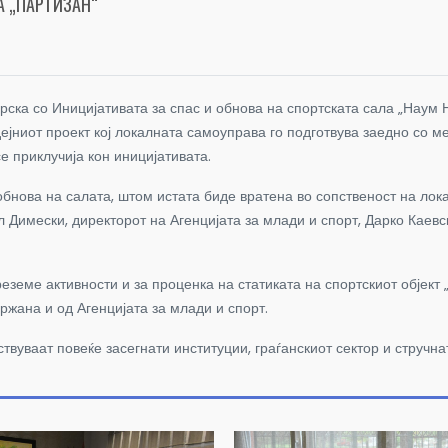
А „ПАРТИЗАН“
ска со Иницијативата за спас и обнова на спортската сала „Наум 
иот проект кој локалната самоуправа го подготвува заедно со ме
е приклучија кон иницијативата.
бнова на салата, штом истата биде вратена во сопственост на лок
 Димески, директорот на Агенцијата за млади и спорт, Дарко Каевс
земе активности и за проценка на статиката на спортскиот објект „
жана и од Агенцијата за млади и спорт.
твуваат повеќе засегнати институции, граѓанскиот сектор и стручнат