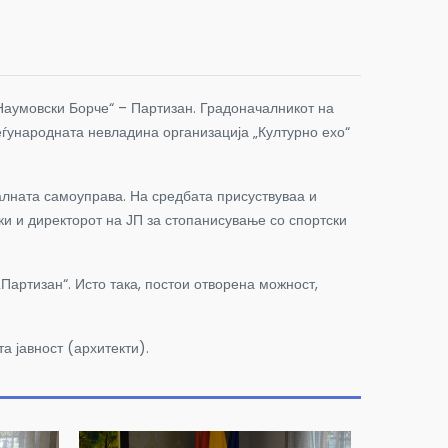
Наумовски Борче“ – Партизан. Градоначалникот на
ѓународната невладина организација „Културно ехо“
алната самоуправа. На средбата присуствуваа и
ки и директорот на ЈП за стопанисување со спортски
Партизан“. Исто така, постои отворена можност,
а јавност (архитекти).