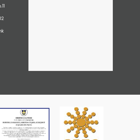
.11
02
mk