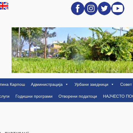
тина Карпош
Администрација
Урбани заедници
Совет
слуги
Годишни програми
Отворени податоци
НАЈЧЕСТО П