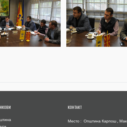
НКОВИ
КОНТАКТ
штина
Место : Општина Карпош , Мак
луги