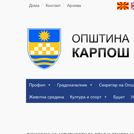
Дома
Контакт
Архива
Профил
Градоначалник
Секретар на Опш
Животна средина
Култура и спорт
Буџет
У