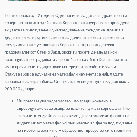
Нешто повеќе од 12 години, Одделението за детска, здравствена и
социјална заштита од Општина Карпош континуирано ја спроведува
акцијата за обновување и унапредување на фондот на играчки и
дидактички материјали, наменет за дечињата кои се згрижени во
предучилишните установи во Карпош. По тој повод денеска,
градоначалникот Стевчо Јакимовски ги посети дечињата кои
престојуваат во градинката „Пролет“ во населбата Козле, при што
им ги врачи новите дидактички материјали за работа и учење.
Станува збор за едукативни материјали наменети за најмладите
карпошани за чија набавка Општината од својот Буџет издвои околу
200.000 денари.
Ми претставува задоволство што традиционално ја
спроведуваме оваа акција за нашите најмали карпошани. Ние
како институција ќе се погрижиме да го зголемиме фондот на
дидактичкиот материјал кој значително влијае за подигнување
на нивото на воспитно – образовниот процес во сите градинки