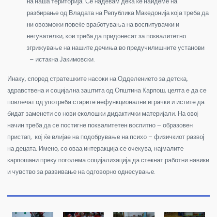
на наша територија. Се надевам дека ќе наидеме на
разбирање од Владата на Република Македонија која треба да
ни овозможи повеќе вработувања на воспитувачки и
негувателки, кои треба да придонесат за поквалитетно
згрижување на нашите дечиња во предучилишните установи
– истакна Јакимовски.
Инаку, според стратешките насоки на Одделението за детска,
здравствена и социјална заштита од Општина Карпош, целта е да се
повлечат од употреба старите нефункционални играчки и истите да
бидат заменети со нови еколошки дидактички материјали. На овој
начин треба да се постигне поквалитетен воспитно – образовен
пристап, кој ќе влијае на подобрување на психо – физичкиот развој
на децата. Имено, со оваа интеракција се очекува, најмалите
карпошани преку поголема социјализација да стекнат работни навики
и чувство за развивање на одговорно однесување.