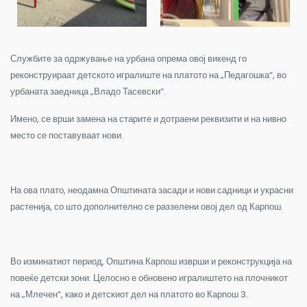
Службите за одржување на урбана опрема овој викенд го
реконструираат детското игралиште на платото на „Педагошка“, во
урбаната заедница „Владо Тасевски“.
Имено, се врши замена на старите и дотраени реквизити и на нивно
место се поставуваат нови.
На ова плато, неодамна Општината засади и нови садници и украсни
растенија, со што дополнително се раззелени овој дел од Карпош.
Во изминатиот период, Општина Карпош изврши и реконструкција на
повеќе детски зони. Целосно е обновено игралиштето на плочникот
на „Млечен“, како и детскиот дел на платото во Карпош 3.