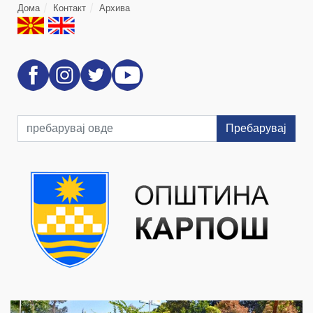
Дома
Контакт
Архива
Пребарувај