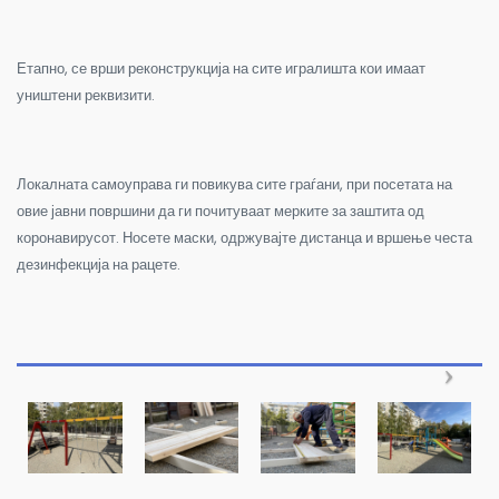
Етапно, се врши реконструкција на сите игралишта кои имаат
уништени реквизити.
Локалната самоуправа ги повикува сите граѓани, при посетата на
овие јавни површини да ги почитуваат мерките за заштита од
коронавирусот. Носете маски, одржувајте дистанца и вршење честа
дезинфекција на рацете.