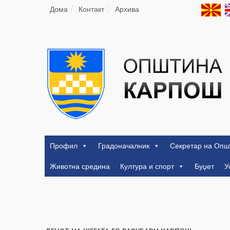
Дома
Контакт
Архива
Профил
Градоначалник
Секретар на Опш
Животна средина
Култура и спорт
Буџет
У