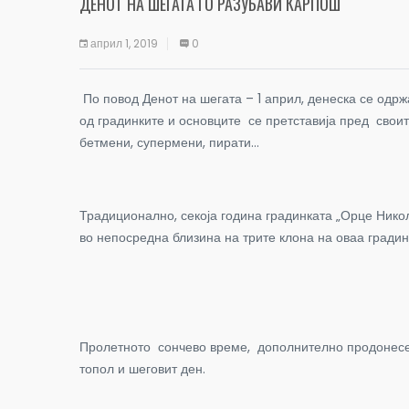
ДЕНОТ НА ШЕГАТА ГО РАЗУБАВИ КАРПОШ
април 1, 2019
0
По повод Денот на шегата – 1 април, денеска се одр
од градинките и основците се претставија пред свои
бетмени, супермени, пирати…
Традиционално, секоја година градинката „Орце Нико
во непосредна близина на трите клона на оваа гради
Пролетното сончево време, дополнително продонесе д
топол и шеговит ден.