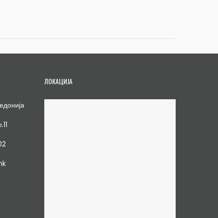
ЛОКАЦИЈА
едонија
.11
02
mk