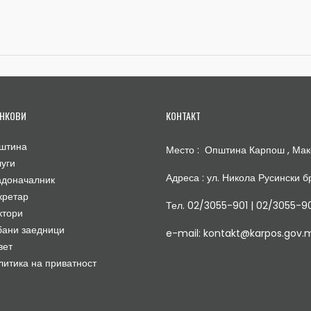
НКОВИ
КОНТАКТ
штина
Место : Општина Карпош , Мак
луги
Адреса : ул. Никола Русински бр
адоначалник
кретар
Тел. 02/3055-901 | 02/3055-9
ктори
бани заедници
e-mail: kontakt@karpos.gov.
вет
литика на приватност