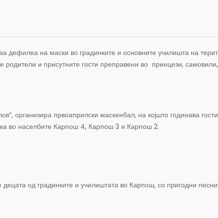
жаа дефилеа на маски во градинките и основните училишта на тер
те родители и присутните гости преправени во принцези, самовили
лов“, организира првоаприлски маскенбал, на којшто годинава гост
нка во населбите Карпош 4, Карпош 3 и Карпош 2.
ецата од градинките и училиштата во Карпош, со пригодни песничк