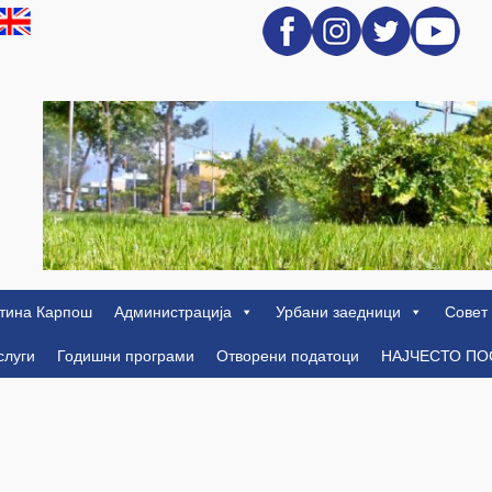
тина Карпош
Администрација
Урбани заедници
Совет
слуги
Годишни програми
Отворени податоци
НАЈЧЕСТО П