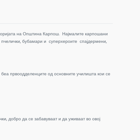
иторијата на Општина Карпош. Најмалите карпошани
, пчелички, бубамари и суперхероите спајдермени,
и беа првоодделенците од основните училишта кои се
и, добро да се забавуваат и да уживаат во овој