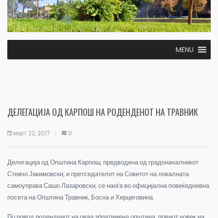
MENU
ДЕЛEГАЦИЈА ОД КАРПОШ НА РОДЕНДЕНОТ НА ТРАВНИК
март 22, 2017
0
Делегација од Општина Карпош, предводена од градоначалникот
Стевчо Јакимовски, и претседателот на Советот на локалната
самоуправа Сашо Лазаровски, се наоѓа во официјална повеќедневна
посета на Општина Травник, Босна и Херцеговина.
По повод роденденот на оваа збратимена општина, првиот човек на