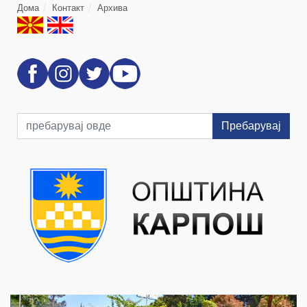
Дома
Контакт
Архива
Пребарувај