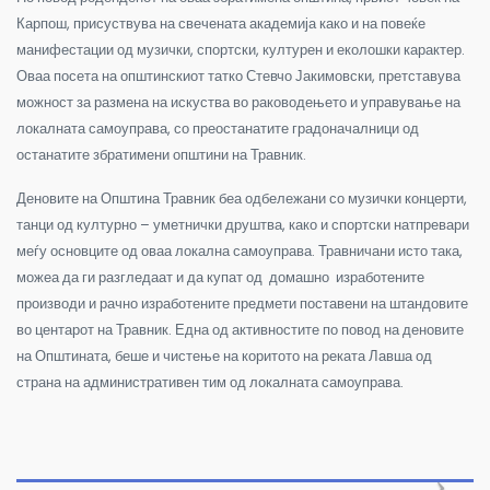
Карпош, присуствува на свечената академија како и на повеќе
манифестации од музички, спортски, културен и еколошки карактер.
Оваа посета на општинскиот татко Стевчо Јакимовски, претставува
можност за размена на искуства во раководењето и управување на
локалната самоуправа, со преостанатите градоначалници од
останатите збратимени општини на Травник.
Деновите на Општина Травник беа одбележани со музички концерти,
танци од културно – уметнички друштва, како и спортски натпревари
меѓу основците од оваа локална самоуправа. Травничани исто така,
можеа да ги разгледаат и да купат од домашно изработените
производи и рачно изработените предмети поставени на штандовите
во центарот на Травник. Една од активностите по повод на деновите
на Општината, беше и чистење на коритото на реката Лавша од
страна на административен тим од локалната самоуправа.