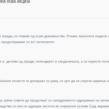
ЧНА НОВА АКЦИЈА
згради, со повеќе од осум домаќинства. Откако, минатата недела с
, продолжуваме со ист интензитет.
 и делови од згради, гелендерот и сандачињата, а се користи посе
аѓаните почесто ги допираат со рака, со цел да се спречи ширење н
и, куќни совети да продолжат со секојдневното одржување на хигие
едства со кои се одржува чистота во нормални услови (сјај, вараки