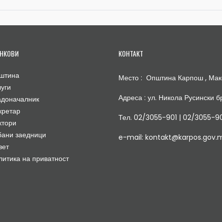
НКОВИ
КОНТАКТ
штина
Место : Општина Карпош , Мак
луги
Адреса : ул. Никола Русински бр
адоначалник
кретар
Тел. 02/3055-901 | 02/3055-9
ктори
бани заедници
e-mail: kontakt@karpos.gov.
вет
литика на приватност