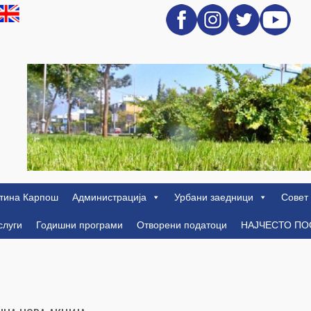
тина Карпош
Администрација
Урбани заедници
Совет
слуги
Годишни програми
Отворени податоци
НАЈЧЕСТО П