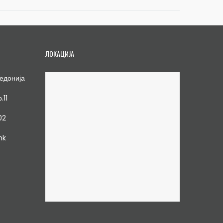
ЛОКАЦИЈА
едонија
.11
02
mk