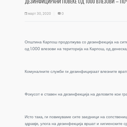
ДЕЗИНФИЦИРАНИ ПОВЕЌЕ ОД 1000 ВЛЕЗОВИ – ПО
март 30, 2020
0
Општина Карпош продолжува со дезинфекција на сите 
од 1.000 влезови на територија на Карпош, од денеска
Комуналните служби ги дезинфицираат влезните врати
Фокусот е ставен на дезинфекција на деловите кои гр
Исто така, ги повикуваме сите заедници на сопствениц
здравје, улога на дезинфекција вршат и хигиенските ср