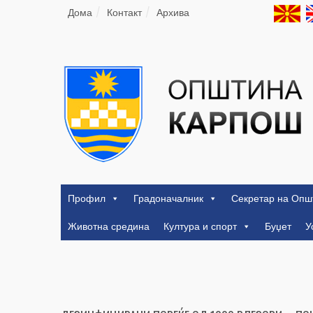
Дома
Контакт
Архива
Профил
Градоначалник
Секретар на Опш
Животна средина
Култура и спорт
Буџет
У