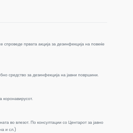
е спроведе првата акција за дезинфекција на повеќе
бно средство за дезинфекција на јавни површини.
а коронавирусот.
ната во влезот. По консултации со Центарот за јавно
на и сл.)