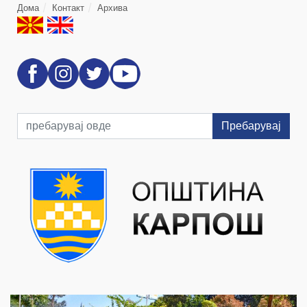
Дома
Контакт
Архива
Пребарувај