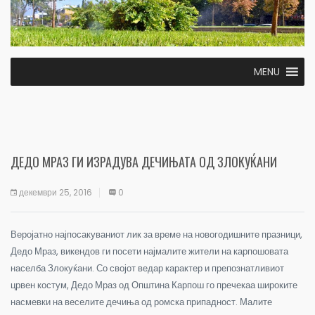
MENU
ДЕДО МРАЗ ГИ ИЗРАДУВА ДЕЧИЊАТА ОД ЗЛОКУЌАНИ
декември 25, 2016
0
Веројатно најпосакуваниот лик за време на новогодишните празници,
Дедо Мраз, викендов ги посети најмалите жители на карпошовата
населба Злокуќани. Со својот ведар карактер и препознатливиот
црвен костум, Дедо Мраз од Општина Карпош го пречекаа широките
насмевки на веселите дечиња од ромска припадност. Малите