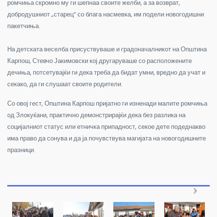
ромчиња скромно му ги шепнаа своите желби, а за возврат,
добродушниот „старец“ со блага насмевка, им подели новогодишни
пакетчиња.
На детската веселба присуствуваше и градоначалникот на Општина
Карпош, Стевчо Јакимовски кој другаруваше со расположените
дечиња, потсетувајќи ги дека треба да бидат умни, вредно да учат и
секако, да ги слушаат своите родители.
Со овој гест, Општина Карпош пријатно ги изненади малите ромчиња
од Злокуќани, практично демонстрирајќи дека без разлика на
социјалниот статус или етничка припадност, секое дете подеднакво
има право да сонува и да ја почувствува магијата на новогодишните
празници.