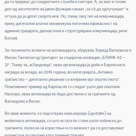
да го пријават до соодветните служби и сектори. А, за жал и голем
дел од носителите на јавни функции сакаат „за сѐ да одлучуваат“ и
оттука да ја црпат својата моќ. Но, токму овој тип на комуникација,
преку дигитални алатки овозможува поголема ефикасност на
администрацијата, двонасочна и структурирана комуникација, рече
Богоев.
За техничките аспекти на апликацијата, зборуваа Зорица Велковска и
Милан Танчески од Центарот за социјални иновации „БЛИНК 42 –
21“. Токму за „мЗаедница“, оваа организација ја доби и Европската
награда за млади, во 2019 година, во категоријата „Активно
граѓанство – дигитално решение со влијание врз општеството“.
Позитивниот пример од Карпош ќе го следат уште две општини.
Наскоро, оваа апликација ќе биде достапна и за граѓаните од
Валандово и Велес.
Во овие моменти, се подготвува нова верзија (update) на
мобилната апликација, со што истата ќе стане уште поблиска до
граѓаните, полесна за користење и со можност да се доставуваат
поднесоци до општинската администрација.