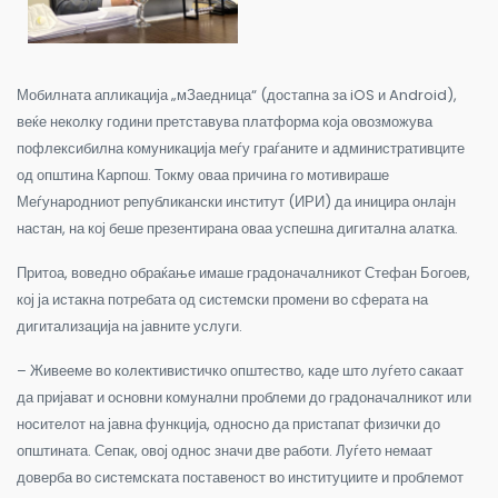
Мобилната апликација „мЗаедница“ (достапна за iOS и Android),
веќе неколку години претставува платформа која овозможува
пофлексибилна комуникација меѓу граѓаните и административците
од општина Карпош. Токму оваа причина го мотивираше
Меѓународниот републикански институт (ИРИ) да иницира онлајн
настан, на кој беше презентирана оваа успешна дигитална алатка.
Притоа, воведно обраќање имаше градоначалникот Стефан Богоев,
кој ја истакна потребата од системски промени во сферата на
дигитализација на јавните услуги.
– Живееме во колективистичко општество, каде што луѓето сакаат
да пријават и основни комунални проблеми до градоначалникот или
носителот на јавна функција, односно да пристапат физички до
општината. Сепак, овој однос значи две работи. Луѓето немаат
доверба во системската поставеност во институциите и проблемот