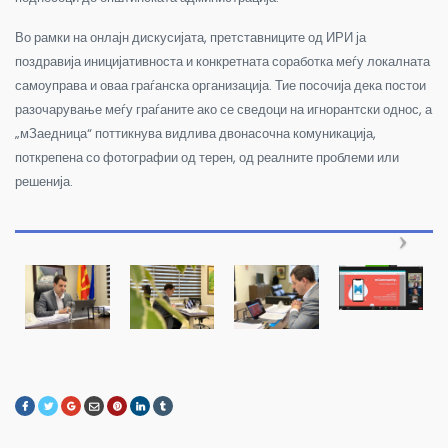
Во рамки на онлајн дискусијата, претставниците од ИРИ ја
поздравија иницијативноста и конкретната соработка меѓу локалната
самоуправа и оваа граѓанска организација. Тие посочија дека постои
разочарување меѓу граѓаните ако се сведоци на игнорантски однос, а
„мЗаедница“ поттикнува видлива двонасочна комуникација,
поткрепена со фотографии од терен, од реалните проблеми или
решенија.