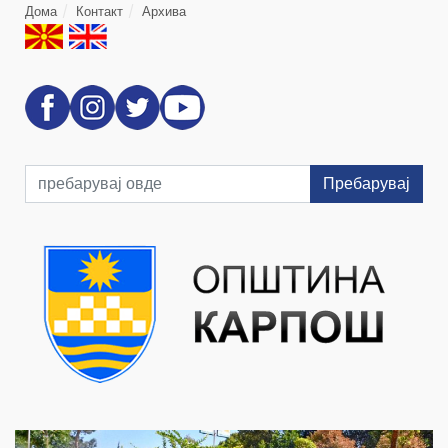
Дома
Контакт
Архива
Пребарувај