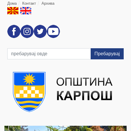
Дома
Контакт
Архива
Пребарувај