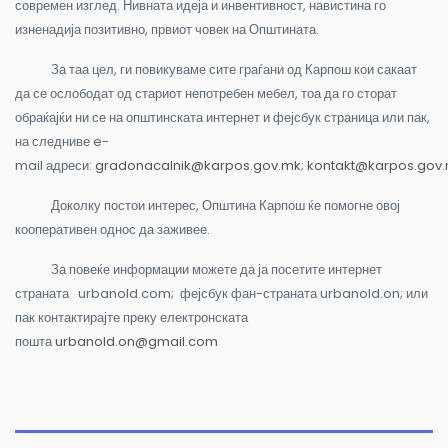
современ изглед. Нивната идеја и инвентивност, навистина го
изненадија позитивно, првиот човек на Општината.
За таа цел, ги повикуваме сите граѓани од Карпош кои сакаат
да се ослободат од стариот непотребен мебел, тоа да го сторат
обраќајќи ни се на општинската интернет и фејсбук страница или пак,
на следниве e-
mail адреси:
gradonacalnik@karpos.gov.mk
;
kontakt@karpos.gov
Доколку постои интерес, Општина Карпош ќе помогне овој
кооперативен однос да заживее.
За повеќе информации можете да ја посетите интернет
страната urbanold.com; фејсбук фан-страната urbanold.on; или
пак контактирајте преку електронската
пошта
urbanold.on@gmail.com