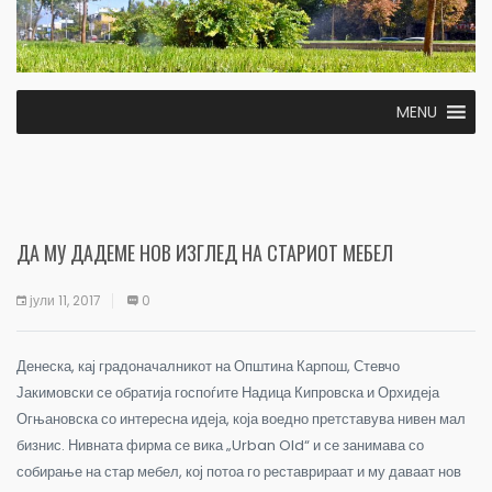
MENU
ДА МУ ДАДЕМЕ НОВ ИЗГЛЕД НА СТАРИОТ МЕБЕЛ
јули 11, 2017
0
Денеска, кај градоначалникот на Општина Карпош, Стевчо
Јакимовски се обратија госпоѓите Надица Кипровска и Орхидеја
Огњановска со интересна идеја, која воедно претставува нивен мал
бизнис. Нивната фирма се вика „Urban Old“ и се занимава со
собирање на стар мебел, кој потоа го реставрираат и му даваат нов