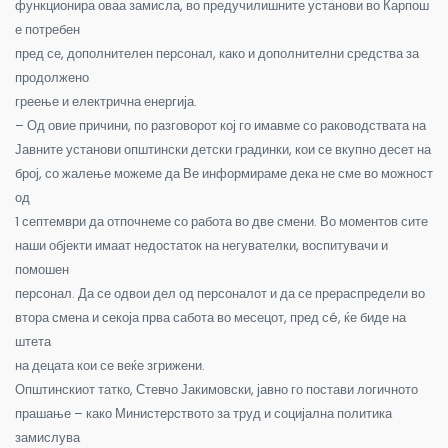
функционира оваа замисла, во предучилишните установи во Карпош
е потребен
пред се, дополнителен персонал, како и дополнителни средства за
продолжено
греење и електрична енергија.
– Од овие причини, по разговорот кој го имавме со раководствата на
Јавните установи општински детски градинки, кои се вкупно десет на
број, со жалење можеме да Ве информираме дека не сме во можност
од
1 септември да отпочнеме со работа во две смени. Во моментов сите
наши објекти имаат недостаток на негувателки, воспитувачи и
помошен
персонал. Да се одвои дел од персоналот и да се прераспредели во
втора смена и секоја прва сабота во месецот, пред сé, ќе биде на
штета
на децата кои се веќе згрижени.
Општинскиот татко, Стевчо Јакимовски, јавно го постави логичното
прашање – како Министерството за труд и социјална политика
замислува