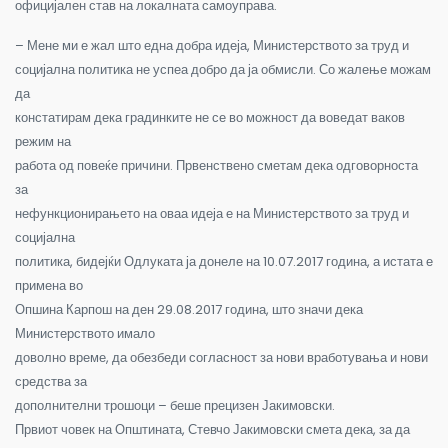
официјален став на локалната самоуправа.
– Мене ми е жал што една добра идеја, Министерството за труд и
социјална политика не успеа добро да ја обмисли. Со жалење можам
да
констатирам дека градинките не се во можност да воведат ваков
режим на
работа од повеќе причини. Првенствено сметам дека одговорноста
за
нефункционирањето на оваа идеја е на Министерството за труд и
социјална
политика, бидејќи Одлуката ја донеле на 10.07.2017 година, а истата е
примена во
Опшина Карпош на ден 29.08.2017 година, што значи дека
Министерството имало
доволно време, да обезбеди согласност за нови вработувања и нови
средства за
дополнителни трошоци – беше прецизен Јакимовски.
Првиот човек на Општината, Стевчо Јакимовски смета дека, за да