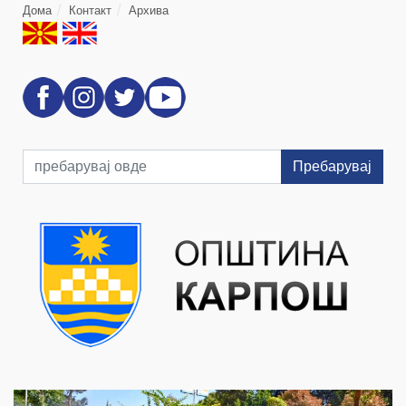
Дома
Контакт
Архива
Пребарувај