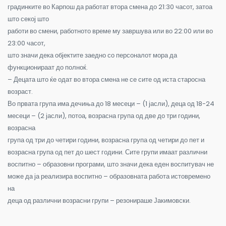
градинките во Карпош да работат втора смена до 21:30 часот, затоа
што секој што
работи во смени, работното време му завршува или во 22:00 или во
23:00 часот,
што значи дека објектите заедно со персоналот мора да
функционираат до полноќ.
– Децата што ќе одат во втора смена не се сите од иста старосна
возраст.
Во првата група има дечиња до 18 месеци – (1 јасли), деца од 18-24
месеци – (2 јасли), потоа, возрасна група од две до три години,
возрасна
група од три до четири години, возрасна група од четири до пет и
возрасна група од пет до шест години. Сите групи имаат различни
воспитно – образовни програми, што значи дека еден воспитувач не
може да ја реализира воспитно – образовната работа истовремено
на
деца од различни возрасни групи – резонираше Јакимовски.