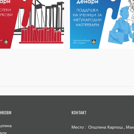
НКОВИ
КОНТАКТ
штина
Место : Општина Карпош , Мак
луги