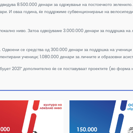
видува 8.500.000 денари за одржување на постоечкото зеленило. 
ари. И оваа година, ќе поддржиме субвенционирање на велосипеди
окално ниво. Затоа одвојуваме 3.000.000 денари за поддршка на л
. Одвоени се средства од 300.000 денари за поддршка на ученици
лентирани ученици; 1.080.000 денари за личните и образовни асист
и буџет 2021“ дополнително ќе се поставуваат проектите (во форма 