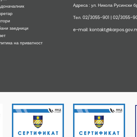
Адреса : ул. Никола Русински бр
адоначалник
кретар
Тел. 02/3055-901 | 02/3055-9
ктори
бани заедници
e-mail: kontakt@karpos.gov.
вет
литика на приватност