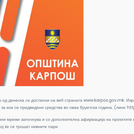
 од денеска се достапни на веб страната www.karpos.gov.mk. Изра
е за кои се предвидени средства во оваа буџетска година. (линк: ht
лни мрежи започнува и со дополнителна афирмација на проектите ко
ој ќе се трошат нивните пари.