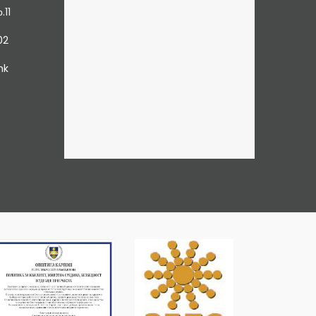
.11
02
mk