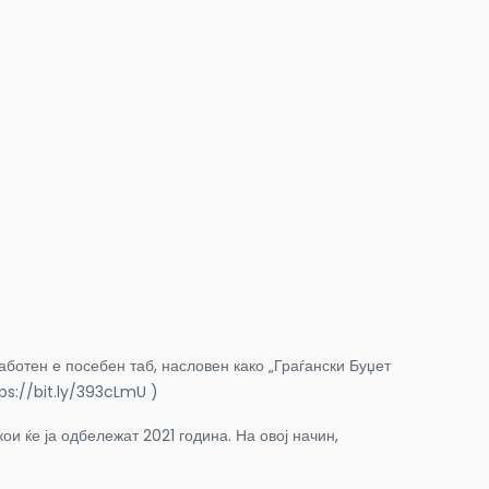
ботен е посебен таб, насловен како „Граѓански Буџет
tps://bit.ly/393cLmU )
и ќе ја одбележат 2021 година. На овој начин,