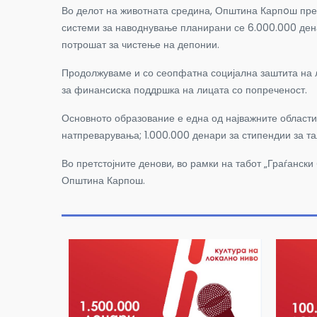
Во делот на животната средина, Општина Карпoш пред
системи за наводнување планирани се 6.000.000 ден
потрошат за чистење на депонии.
Продолжуваме и со сеопфатна социјална заштита на л
за финансиска поддршка на лицата со попреченост.
Основното образование е една од најважните области
натпреварувања; 1.000.000 денари за стипендии за та
Во претстојните денови, во рамки на табот „Граѓанск
Општина Карпош.