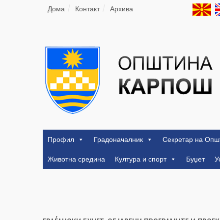
Дома
Контакт
Архива
Профил
Градоначалник
Секретар на Опш
Животна средина
Култура и спорт
Буџет
У