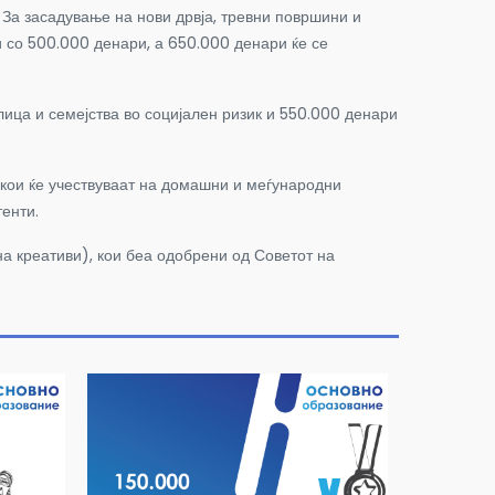
За засадување на нови дрвја, тревни површини и
 со 500.000 денари, а 650.000 денари ќе се
ица и семејства во социјален ризик и 550.000 денари
 кои ќе учествуваат на домашни и меѓународни
енти.
на креативи), кои беа одобрени од Советот на