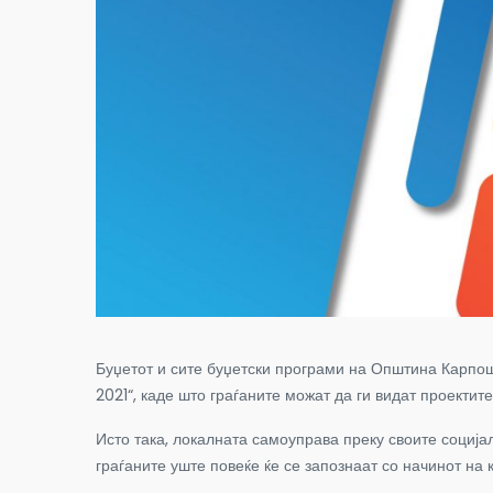
Буџетот и сите буџетски програми на Општина Карпош
2021“, каде што граѓаните можат да ги видат проектит
Исто така, локалната самоуправа преку своите соција
граѓаните уште повеќе ќе се запознаат со начинот на к