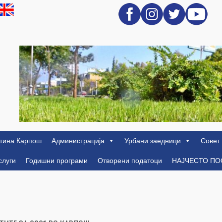
тина Карпош
Администрација
Урбани заедници
Совет
слуги
Годишни програми
Отворени податоци
НАЈЧЕСТО П