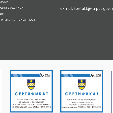
ктори
бани заедници
e-mail: kontakt@karpos.gov.
вет
литика на приватност