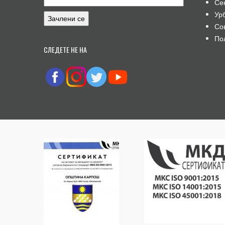
Се
Ур
Со
По
СЛЕДЕТЕ НЕ НА