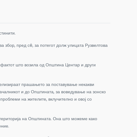
тинити.
ва збор, пред сé, за потегот долж улицата Рузвелтова
 фактот што возила од Општина Центар и други
туелизираат прашањето за поставување некакви
ачалникот и до Општината, за воведување на зонско
проблеми на жителите, вклучително и овој со
 територија на Општината. Она што можеме како
ение.