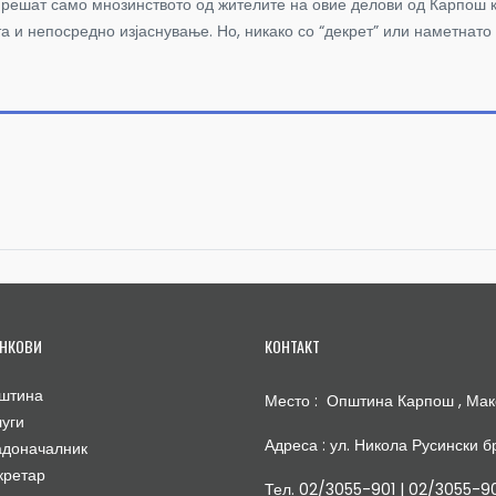
 решат само мнозинството од жителите на овие делови од Карпош к
та и непосредно изјаснување. Но, никако со “декрет” или наметна
НКОВИ
КОНТАКТ
штина
Место : Општина Карпош , Мак
луги
Адреса : ул. Никола Русински бр
адоначалник
кретар
Тел. 02/3055-901 | 02/3055-9