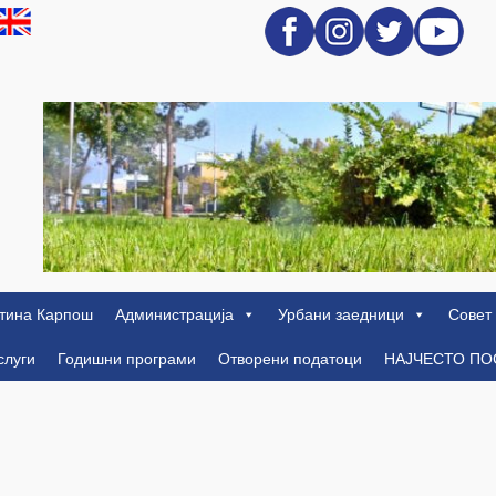
тина Карпош
Администрација
Урбани заедници
Совет
слуги
Годишни програми
Отворени податоци
НАЈЧЕСТО П