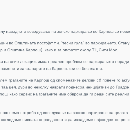
лу наводното воведување на зонско паркирање во Карпош се невис
ации во Општината постојат т.н. “тесни грла” во паркирањето. Стану
р и Општина Карпош), како и за опфатот околу ТЦ Сити Мол.
уќи на овие локации, имаат реален проблем со паркирањето поради
 наменети за станарите на Карпош, кои се бесплатни.
облем граѓаните на Карпош од споменатите делови сé повеќе го ак
 таа цел, дури во неколку наврати поднесоа иницијативи до Градон
ш, како сервис на граѓаните има обврска да ги реши сите реални 
арпош нема потреба од воведување на зонско паркирање на целата
ја согледаме нивната оправданост и да изнајдеме најсоодветно реш