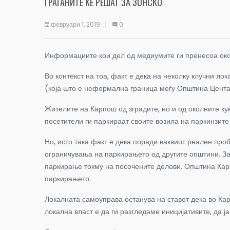
ГРАЃАНИТЕ ЌЕ РЕШАТ ЗА ЗОНСКО
февруари 1, 2019
0
Информациите кои дел од медиумите ги пренесоа око
Во контекст на тоа, факт е дека на неколку клучни лок
(која што е неформална граница меѓу Општина Цента
Жителите на Карпош од зградите, но и од околните к
посетители ги паркираат своите возила на паркинзите
Но, исто така факт е дека поради ваквиот реален пр
ограничувања на паркирањето од другите општини. За
паркирање токму на посочените делови. Општина Карпо
паркирањето.
Локалната самоуправа останува на ставот дека во К
локална власт е да ги разгледаме иницијативите, да 