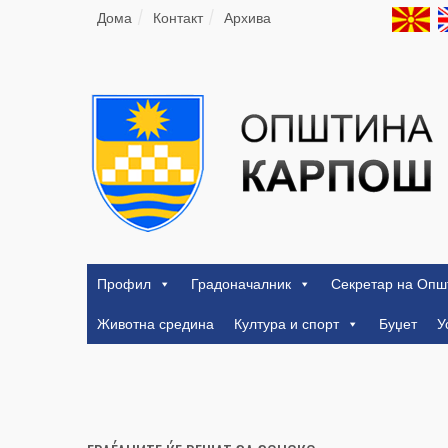
Дома
Контакт
Архива
Профил
Градоначалник
Секретар на Опш
Животна средина
Култура и спорт
Буџет
У