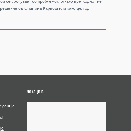
ои се соочуваат со проблемот, откако претходно тие
то решение од Општина Карпош или како дел од
ЛОКАЦИЈА
едонија
.11
02