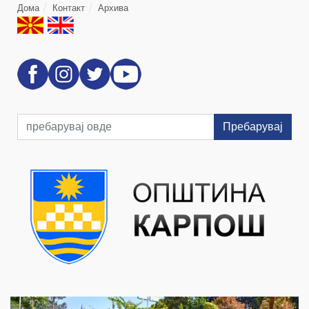
Дома
Контакт
Архива
Пребарувај