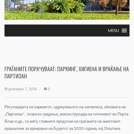
MENU
ГРАЃАНИТЕ ПОРАЧУВААТ: ПАРКИНГ, ХИГИЕНА И ВРАЌАЊЕ НА
ПАРТИЗАН
декември 7, 2019
0
Регулацијата на паркингот, одржувањето на хигиената, обновата на
„Партизан“, планско градење, реконструкција на плочникот во Порта
Влае и др., се меѓу главните предлози на граѓаните на анкетниот
прашалник за креирање на Буџетот за 2020 година, кој Општина