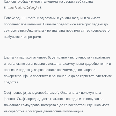
Карпош го објави минатата недела, на својата веб страна
(
https://bit.ly/2YpxjAz
).
Повеќе од 300 граѓани од различни урбани заедници го имаат
пополнето прашалникот. Нивните предлози се веќе проследени до
секторите при Општината и во значајна мера влијаат во креирањето
на буџетските програми.
Целта на партиципативното буџетирање и вклученоста на граѓаните
и граѓанските организации е локалната самоуправа да добие точни и
прецизни податоци за различните проблеми, да се направи
приоретизација на проектите и рационално да се користат буџетските
средства.
Овој процес ја јакне довербата меѓу Општината и целокупната
јавност. Имајќи предвид дека граѓаните со години не веруваа во
локалната самоуправа, намерата е да се воспостави еден нов мост
на соработка и постојана двонасочна комуникација.