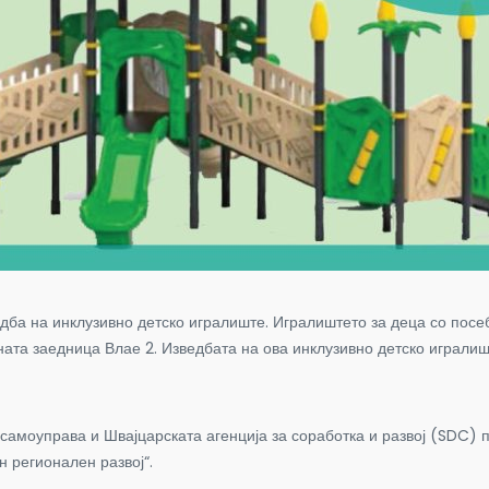
ба на инклузивно детско игралиште. Игралиштето за деца со посе
ата заедница Влае 2. Изведбата на ова инклузивно детско игралишт
самоуправа и Швајцарската агенција за соработка и развој
(SDC)
п
 регионален развој“.