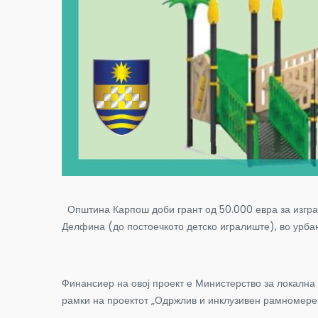
Општина Карпош доби грант од 50.000 евра за изград
Делфина (до постоечкото детско игралиште), во урбан
Финансиер на овој проект е Министерство за локална 
рамки на проектот „Одржлив и инклузивен рамномерен