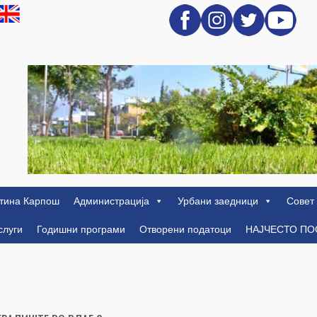
тина Карпош
Администрација
Урбани заедници
Совет
слуги
Годишни програми
Отворени податоци
НАЈЧЕСТО П