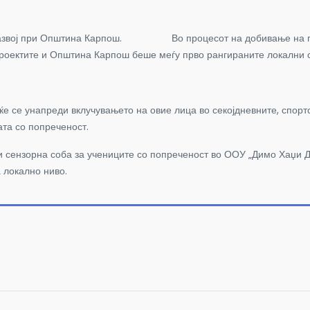
 за развој при Општина Карпош. Во процесот на добивање на гр
проектите и Општина Карпош беше меѓу прво рангираните локални 
е се унапреди вклучувањето на овие лица во секојдневните, спортс
ата со попреченост.
 сензорна соба за учениците со попреченост во ООУ „Димо Хаџи Д
 локално ниво.