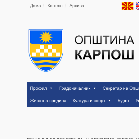
Дома
Контакт
Архива
Профил
Градоначалник
Секретар на Опш
Животна средина
Култура и спорт
Буџет
У