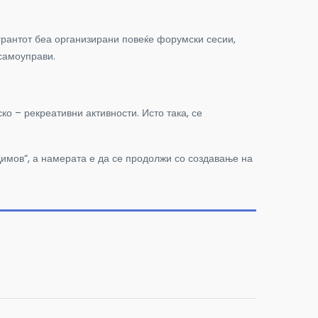
антот беа организирани повеќе форумски сесии,
самоуправи.
ко – рекреативни активности. Исто така, се
имов“, а намерата е да се продолжи со создавање на