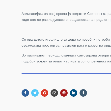
Апликацијата за овој проект ја подготви Секторот
каде што се разгледуваше оправданоста на предлог 
Со ова детско игралиште за деца со посебни потреби ќ
овозможува простор за правилен раст и развој на лиц
Во изминатиот период локалната самоуправа отвори и
подобри услови за живот на лицата со попреченост на