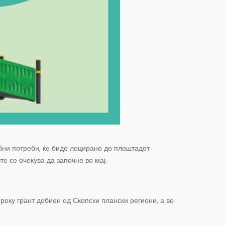
бни потреби, ќе биде лоцирано до плоштадот
е се очекува да започне во мај.
реку грант добиен од Скопски плански региони, а во