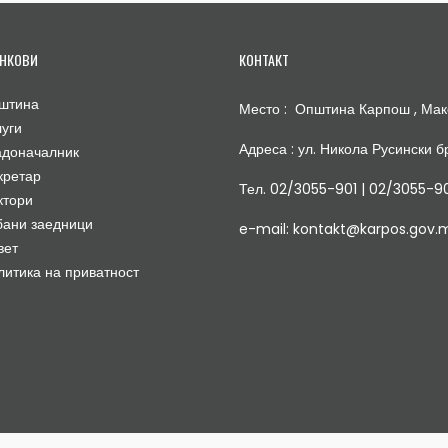
НКОВИ
КОНТАКТ
штина
Место : Општина Карпош , Мак
луги
Адреса : ул. Никола Русински бр
адоначалник
кретар
Тел. 02/3055-901 | 02/3055-9
ктори
бани заедници
e-mail: kontakt@karpos.gov.
вет
литика на приватност