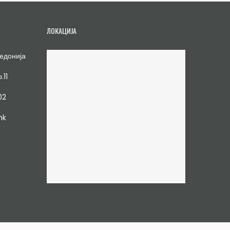
ЛОКАЦИЈА
едонија
.11
02
mk