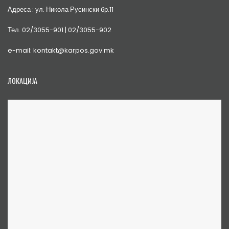
Адреса : ул. Никола Русински бр.11
Тел. 02/3055-901 | 02/3055-902
e-mail: kontakt@karpos.gov.mk
ЛОКАЦИЈА