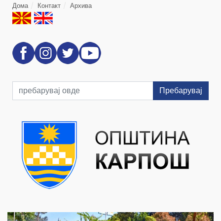
Дома
Контакт
Архива
Пребарувај