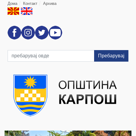
Дома
Контакт
Архива
Пребарувај