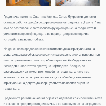
Градоначалникот на Општина Карпош, Сотир Лукровски, денеска
оствари работна средба со директорката на градинката „Пролет“, на
која се разговараше за тековното фукционирање на градинката и
условите за престој на децата во перидот додека се одвива
изградбата на новиот објект.
На денешната средба беше констатирано дека згрижувањето на
децата од двата објекта се реазлизира редовно и организирано, при
што се превеземаат сите потребни мерки за обезбедување на
безбеден и квалитетен престој на најмладите. Воедно, се
разговараше и за тековните потреби на градинката, како и за
активностите кои се превземаат за да се обезбеди непречено
згрижување на децата до завршувањето на новиот објект на
градинката.
Градежните работи на новиот објект се одвиваат со силен интензитет
и согласно предвидената динамика, а со завршување на изградбата