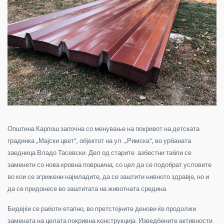
Општина Карпош започна со менување на покривот на детската
градинка „Мајски цвет“, објектот на ул. „Римска“, во урбаната
заедница Владо Тасевски. Дел од старите азбестни табли се
заменети со нова кровна површина, со цел да се подобрат условите
во кои се згрижени најмладите, да се заштити нивното здравје, но и
да се придонесе во заштитата на животната средина.
Бидејќи се работи етапно, во претстојните денови ќе продолжи
замената на целата покривна конструкција. Изведбените активности