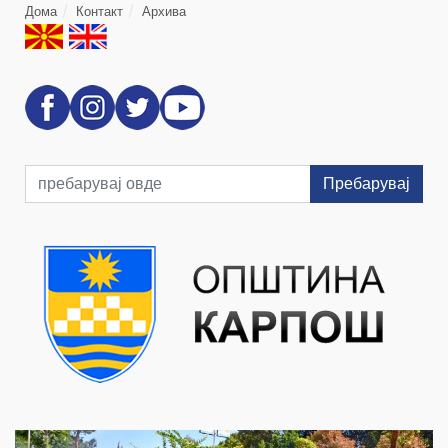
Дома
Контакт
Архива
Пребарувај