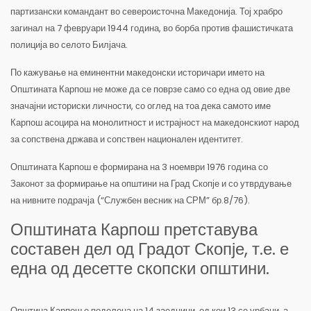
партизански командант во североисточна Македонија. Тој храбро
загинал на 7 февруари 1944 година, во борба против фашистичката
полиција во селото Билјача.
По кажување на еминентни македонски историчари името на
Општината Карпош не може да се поврзе само со една од овие две
значајни историски личности, со оглед на тоа дека самото име
Карпош асоцира на монолитност и истрајност на македонскиот народ
за сопствена држава и сопствен национален идентитет.
Општината Карпош е формирана на 3 ноември 1976 година со
Законот за формирање на општини на Град Скопје и со утврдување
на нивните подрачја (“Службен весник на СРМ” бр.8/76).
Општината Карпош претставува
составен дел од Градот Скопје, т.е. е
една од десетте скопски општини.
Општина Карпош е поделена на 14 заедници, од кои 13 се урбани, а