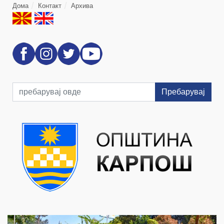
Дома
Контакт
Архива
Пребарувај