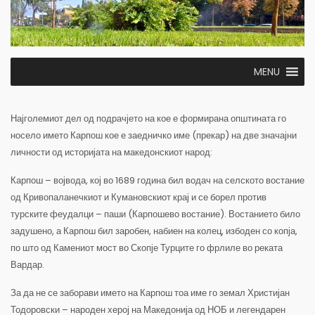
MENU
Најголемиот дел од подрачјето на кое е формирана општината го
носело името Карпош кое е заедничко име (прекар) на две значајни
личности од историјата на македонскиот народ:
Карпош – војвода, кој во 1689 година бил водач на селското востание
од Кривопаланечкиот и Кумановскиот крај и се борел против
турските феудалци – паши (Карпошево востание). Востанието било
задушено, а Карпош бил заробен, набиен на колец, избоден со копја,
по што од Камениот мост во Скопје Турците го фрлиле во реката
Вардар.
За да не се заборави името на Карпош тоа име го земал Христијан
Тодоровски – народен херој на Македонија од НОБ и легендарен