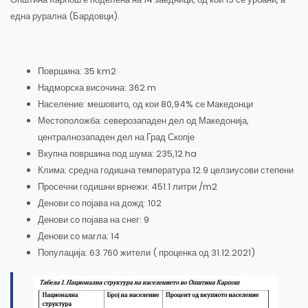
една рурална (Бардовци).
Површина: 35 km2
Надморска височина: 362 m
Население: мешовито, од кои 80,94% се Mакедонци
Местоположба: северозападен дел од Македонија,
централнозападен дел на Град Скопје
Вкупна површина под шума: 235,12 ha
Клима: средна годишна температура 12.9 целзиусови степени
Просечни годишни врнежи: 451.1 литри /m2
Денови со појава на дожд: 102
Денови со појава на снег: 9
Денови со магла: 14
Популација: 63.760 жители ( проценка од 31.12.2021)