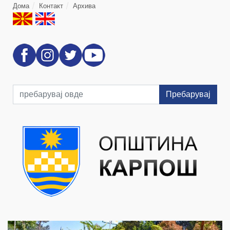
Дома
Контакт
Архива
Пребарувај