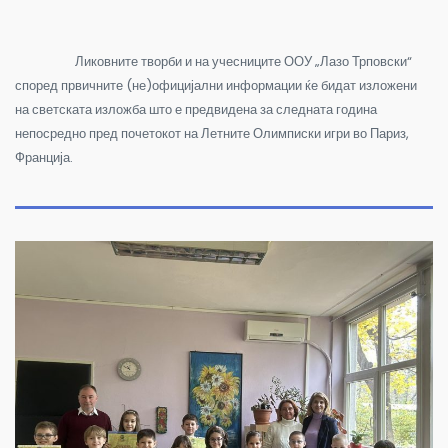
Ликовните творби и на учесниците ООУ „Лазо Трповски“
според првичните (не)официјални информации ќе бидат изложени
на светската изложба што е предвидена за следната година
непосредно пред почетокот на Летните Олимписки игри во Париз,
Франција.