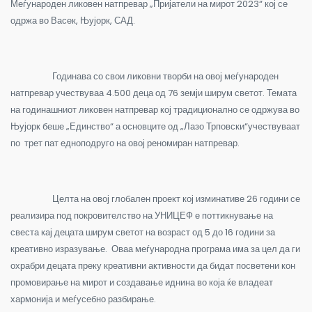
Меѓународен ликовен натпревар „Пријатели на мирот 2023“ кој се
одржа во Васек, Њујорк, САД.
Годинава со свои ликовни творби на овој меѓународен
натпревар учествуваа 4.500 деца од 76 земји ширум светот. Темата
на годинашниот ликовен натпревар кој традиционално се одржува во
Њујорк беше „Единство“ а основците од „Лазо Трповски“учествуваат
по трет пат едноподруго на овој реномиран натпревар.
Целта на овој глобален проект кој изминативе 26 години се
реализира под покровителство на УНИЦЕФ е поттикнување на
свеста кај децата ширум светот на возраст од 5 до 16 години за
креативно изразување. Оваа меѓународна програма има за цел да ги
охрабри децата преку креативни активности да бидат посветени кон
промовирање на мирот и создавање иднина во која ќе владеат
хармонија и меѓусебно разбирање.