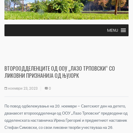
MENU
ВТОРООДДЕЛЕНЦИТЕ ОД ООУ „ЛАЗО ТРПОВСКИ“ СО
ЛИКОВНИ ПРИЗНАНИЈА ОД ЊУЈОРК
ноември 23, 2023
0
По повод одбележување на 20. ноември – Светскиот ден на детето,
дванаесет второоодделенци од ООУ „Лазо Трповски“ предводени од
одделенската наставничка Ирена Грегориќ и предметниот наставник
Стефан Симовски, со свои ликовни творби учествуваа на 26.