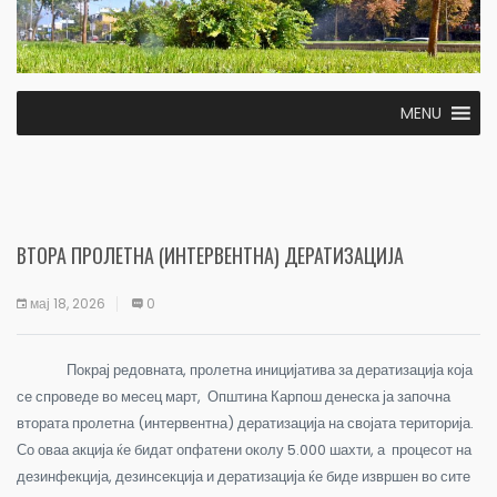
MENU
ВТОРА ПРОЛЕТНА (ИНТЕРВЕНТНА) ДЕРАТИЗАЦИЈА
мај 18, 2026
0
Покрај редовната, пролетна иницијатива за дератизација која
се спроведе во месец март, Општина Карпош денеска ја започна
втората пролетна (интервентна) дератизација на својата територија.
Со оваа акција ќе бидат опфатени околу 5.000 шахти, а процесот на
дезинфекција, дезинсекција и дератизација ќе биде извршен во сите