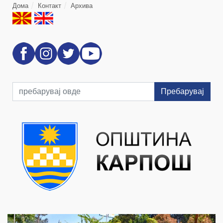
Дома
Контакт
Архива
Пребарувај