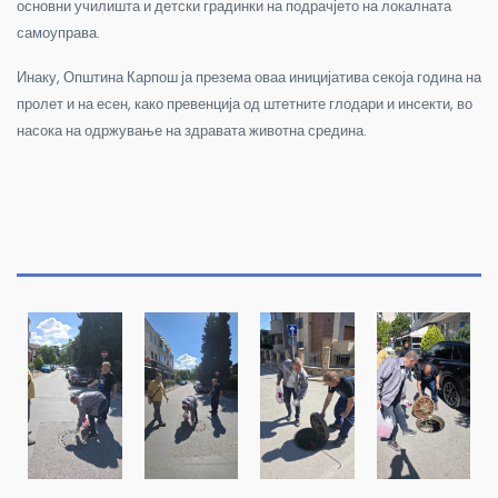
основни училишта и детски градинки на подрачјето на локалната
самоуправа.
Инаку, Општина Карпош ја презема оваа иницијатива секоја година на
пролет и на есен, како превенција од штетните глодари и инсекти, во
насока на одржување на здравата животна средина.