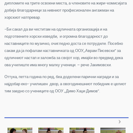
дипломите на трите освоени места, а членовите на жири-комисијата
добија благодарници за нивниот професионален ангажман на
хорскиот натпревар.
-Би сакал да ви честитам на одличната организација и на
подготвените хорски изведби, и огромна благодарност до
наставниците по музичко, очигледно доста се потрудиле. Посебно
сакам да ја пофалам наставничката од ООУ,,Аврам Писевски“ за
одличниот настап и заложба за својот хор, имајќи во предвид дека
ова училиште има многу малку ученици. – рече Јакимовски.
Оттука, петта година по ред, беа доделени парични награди и за
најдобар еко- училишен двор, а овогодинешниот победник е целиот
тим заедно со учениците од ООУ ,,Димо Хаџи Димов”.