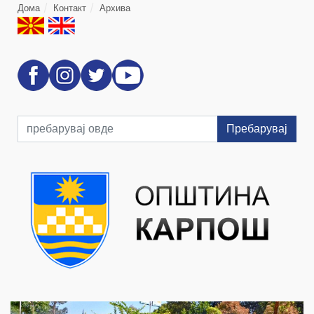
Дома
Контакт
Архива
Пребарувај