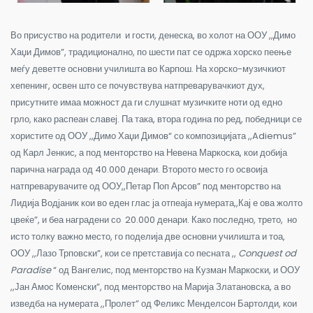
Во присуство на родители и гости, денеска, во холот на ООУ ,,Димо
Хаџи Димов”, традиционално, по шести пат се одржа хорско пеење
меѓу деветте основни училишта во Карпош. На хорско-музичкиот
хепенинг, освен што се почувствува натпреварувачкиот дух,
присутните имаа можност да ги слушнат музичките ноти од едно
грло, како распеан славеј. Па така, втора година по ред, победници се
хористите од ООУ ,,Димо Хаџи Димов“ со композицијата ,,Adiemus”
од Карл Јенкис, а под менторство на Невена Маркоска, кои добија
парична награда од 40.000 денари. Второто место го освоија
натпреварувачите од ООУ,,Петар Поп Арсов” под менторство на
Лидија Водјаник кои во еден глас ја отпеаја нумерата,,Кај е ова жолто
цвеќе”, и беа наградени со 20.000 денари.
Како последно, трето, но
исто толку важно место, го поделија две основни училишта и тоа,
ООУ ,,Лазо Трповски”, кои се претставија со песната ,,
Conquest od
Paradise
“ од Вангелис, под менторство на Кузман Маркоски, и ООУ
,,Јан Амос Коменски”, под менторство на Марија Златановска, а во
изведба на нумерата ,,Пролет” од Феликс Менделсон Бартолди, кои