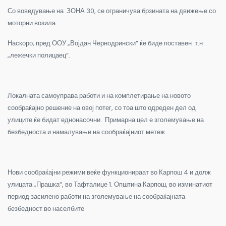
Со воведување на ЗОНА 30, се ограничува брзината на движење со
моторни возила.
Наскоро, пред ООУ „Војдан Чернодрински“ ќе биде поставен т.н
„лежечки полицаец“.
Локалната самоуправа работи и на комплетирање на новото
сообраќајно решение на овој потег, со тоа што одреден дел од
улиците ќе бидат еднонасочни. Примарна цел е зголемување на
безбедноста и намалување на сообраќајниот метеж.
Нови сообраќајни режими веќе функционираат во Карпош 4 и долж
улицата „Прашка“, во Тафталиџе 1. Општина Карпош, во изминатиот
период засилено работи на зголемување на сообраќајната
безбедност во населбите.