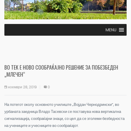
MENU
ВО ТЕК Е НОВО СООБРАЌАЈНО РЕШЕНИЕ ЗА ПОБЕЗБЕДЕН
„МЛЕЧЕН“
ноември 28, 2019
0
На потегот околу основното училиште „Војдан Чернодрински“, во
урбаната заедница Владо Тасевски се поставува нова вертикална
сигнализација, сообраќајни знаци, со цел да се зголеми безбедноста
на учениците и учесниците во сообраќајот.