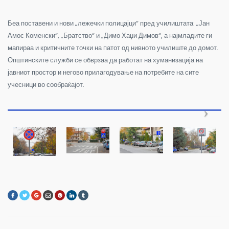
Беа поставени и нови „лежечки полицајци“ пред училиштата: „Јан
Амос Коменски“, „Братство“ и „Димо Хаџи Димов“, а најмладите ги
мапираа и критичните точки на патот од нивното училиште до домот.
Општинските служби се обврзаа да работат на хуманизација на
јавниот простор и негово прилагодување на потребите на сите
учесници во сообраќајот.