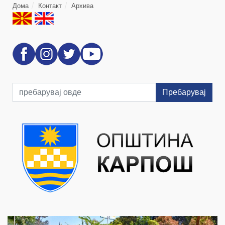
Дома
Контакт
Архива
Пребарувај