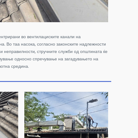
центрирани во вентилациските канали на
на.
Во таа насока, согласно законските надлежности
и неправилности, стручните служби од општината ќе
алување односно спречување на загадувањето на
вотна средина.