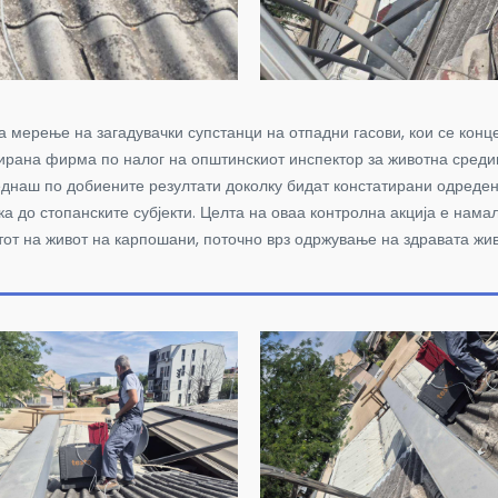
а мерење на загадувачки супстанци на отпадни гасови, кои се кон
тирана фирма по налог на општинскиот инспектор за животна среди
еднаш по добиените резултати доколку бидат констатирани одреден
а до стопанските субјекти. Целта на оваа контролна акција е нам
етот на живот на карпошани, поточно врз одржување на здравата жи