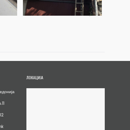
ЛОКАЦИЈА
едонија
.11
02
mk