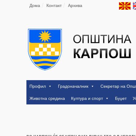
Дома
Контакт
Архива
Профил
Градоначалник
Секретар на Опш
Животна средина
Култура и спорт
Буџет
У