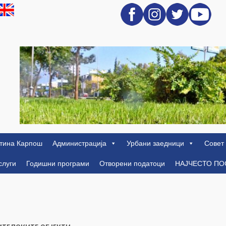
тина Карпош
Администрација
Урбани заедници
Совет
слуги
Годишни програми
Отворени податоци
НАЈЧЕСТО П