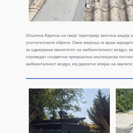
Општина Карпош на своја територија започна акција з
угостителските објекти. Овие мерења ги врши акреди
за одржување квалитетот на амбиенталниот воздух, в
спроведат соодветна прекршочна инспекциска постапк
амбиенталниот воздух, кој директно влијае на квалит