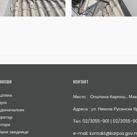
НКОВИ
КОНТАКТ
штина
Место : Општина Карпош , Мак
луги
Адреса : ул. Никола Русински бр
адоначалник
кретар
Тел. 02/3055-901 | 02/3055-9
ктори
бани заедници
e-mail: kontakt@karpos.gov.