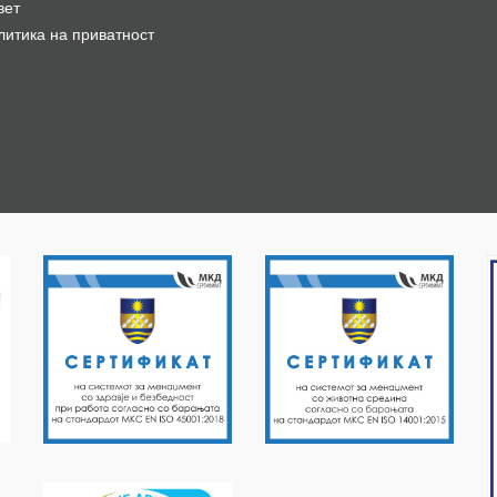
вет
литика на приватност