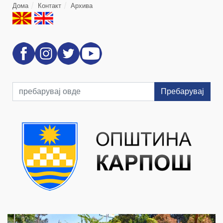
Дома
Контакт
Архива
Пребарувај