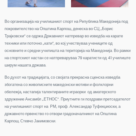
Во организација на училишниот спорт на Република Македонија под
покровителство на Општина Карпош, денеска во СЦ „Борис
Трајковски“ се одржа Државниот натпревар во изведба на карате
техники или поточно „кати“, во кој учествуваа учениците од
основните и средни училишта на територија на Македонија. Во рамки
на спортскиот настан се натпреваруваа 79 каратисти од 41 училиште
ширум нашата држава.
Во духот на традицијата, со својата прекрасна сценска изведба
збогатена со живописните македонски мотиви и фолклорни
обележја, настапија талентираните играорки од аматерското
здружение Ансамбл „ЕТНОС“. Приутните ги поздрави претседателот
на училишниот спорт на РМ, проф. Александар Туфекџиоски, а
државното првенство го отвори градоначалникот на Општина
Карпош, Стевчо Јакимовски.