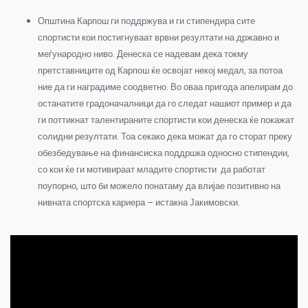
Општина Карпош ги поддржува и ги стипендира сите
спортисти кои постигнуваат врвни резултати на државно и
меѓународно ниво. Денеска се надевам дека токму
претставниците од Карпош ќе освојат некој медал, за потоа
ние да ги наградиме соодветно. Во оваа пригода апелирам до
останатите градоначалници да го следат нашиот пример и да
ги поттикнат талентираните спортисти кои денеска ќе покажат
солидни резултати. Тоа секако дека можат да го сторат преку
обезбедување на финансиска поддршка односно стипендии,
со кои ќе ги мотивираат младите спортисти да работат
поупорно, што би можело понатаму да влијае позитивно на
нивната спортска кариера – истакна Јакимовски.