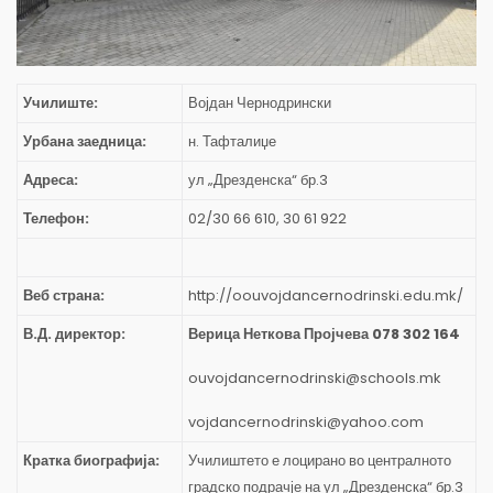
Училиште:
Војдан Чернодрински
Урбана заедница:
н. Тафталиџе
Адреса:
ул „Дрезденска“ бр.3
Телефон:
02/30 66 610, 30 61 922
Веб страна:
http://oouvojdancernodrinski.edu.mk/
В.Д. директор:
Верица Неткова Пројчева 078 302 164
ouvojdancernodrinski@schools.mk
vojdancernodrinski@yahoo.com
Кратка биографија:
Училиштето е лоцирано во централното
градско подрачје на ул „Дрезденска“ бр.3