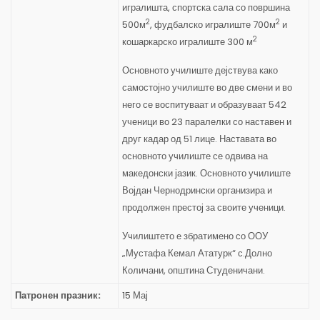
игралишта, спортска сала со површина
2
2
500м
, фудбалско игралиште 700м
и
2
кошаркарско игралиште 300 м
Основното училиште дејствува како
самостојно училиште во две смени и во
него се воспитуваат и образуваат 542
ученици во 23 паралелки со наставен и
друг кадар од 51 лице. Наставата во
основното училиште се одвива на
македонски јазик. Основното училиште
Војдан Чернодрински организира и
продолжен престој за своите ученици.
Училиштето е збратимено со ООУ
„Мустафа Кемал Ататурк“ с.Долно
Количани, општина Студеничани.
Патронен празник:
15 Мај