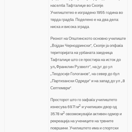
населба Тафталиџе во Скопје.
Училиштетео е изградено 1955 година во
тврда градба. Поделено е на два дела:
ниска и висока зграда.
Реонот на Општинското основно училиште
„Војдан Чернодрински“, Скопје ја опфаќа
територијата на урбаната заедница
Тафталиџе што се простира на исток до
ул„Франклин Рузвелт“, на југ до ул
„Теодосије Гологанов“, на север до бул
„Партизански Одреди“ и на запад до ул „8
Септември“.
Просторот што го зафаќа училиштето
2
изнесува 6971 м
и училишен двор од
2
3578 м
овозможувајќи активен одмор и
рекреација на учениците на трвните
површини. Училиштето има и спортски