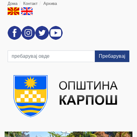
Дома
Контакт
Архива
Пребарувај