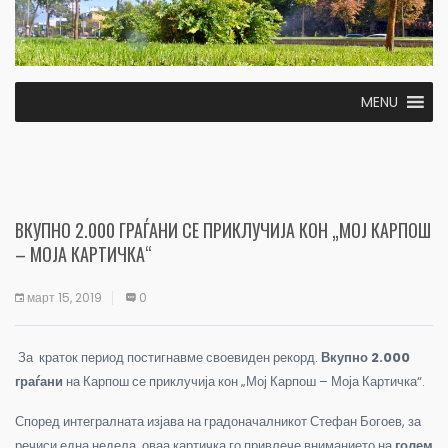
MENU
ВКУПНО 2.000 ГРАЃАНИ СЕ ПРИКЛУЧИЈА КОН „МОЈ КАРПОШ
– МОЈА КАРТИЧКА“
март 15, 2019
0
За краток период постигнавме своевиден рекорд.
В
купно 2.000
граѓани
на Карпош се приклучи
ја
кон
„
Мој Карпош – Моја Картичка
“
.
Според интегралната изјава на градоначалникот Стефан Богоев, з
а
речиси една недела, оваа картичка го привлече вниманието на
голем