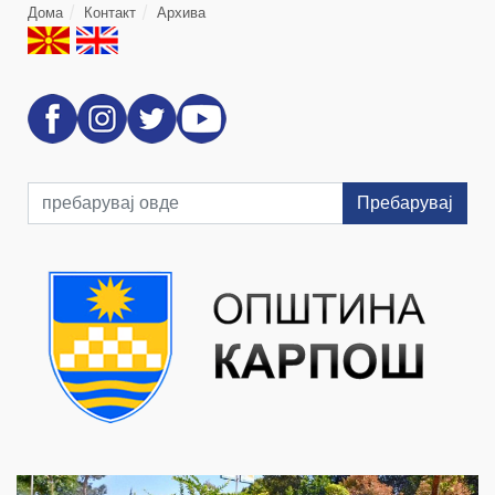
Дома
Контакт
Архива
Пребарувај