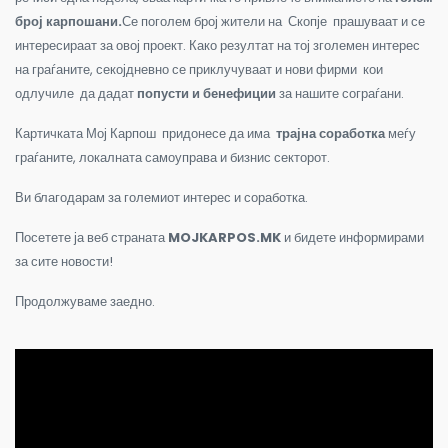
број карпошани.
Се поголем број ж
ители на Скопје прашуваат и се
интересираат за овој проект.
Како резултат на тој зголемен интерес
на граѓаните, с
екојдневно се приклучуваат и нови фирми кои
одлучиле да дадат
попусти и бенефиции
за нашите сограѓани.
Картичката Мој Карпош придонесе да има
трајна соработка
меѓу
граѓаните, локалната самоуправа и бизнис секторот
.
Ви благодарам за големиот интерес и соработка.
Посетете ја веб страната
MOJKARPOS.MK
и бидете информирами
за сите новости!
Продолжуваме заедно.