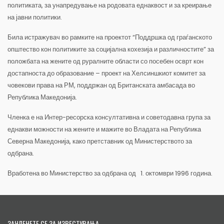
политиката, за унапредување на родовата еднаквост и за креирање
на јавни политики.
Била истражувач во рамките на проектот “Поддршка од граѓанското
општество кон политиките за социјална кохезија и различностите” за
положбата на жените од руралните области со посебен осврт кон
достапноста до образование – проект на Хелсиншкиот комитет за
човекови права на РМ, поддржан од Британската амбасада во
Република Македонија.
Членка е на Интер-ресорска консултативна и советодавна група за
еднакви можности на жените и мажите во Владата на Република
Северна Македонија, како претставник од Министерството за
одбрана.
Вработена во Министерство за одбрана од 1. октомври 1996 година.
ЗАЧЛЕНЕТЕ СЕ ЗА ИЗВЕСТУВАЊА