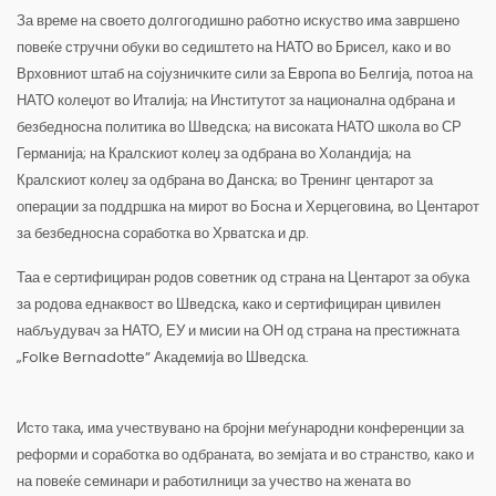
За време на своето долгогодишно работно искуство има завршено
повеќе стручни обуки во седиштето на НАТО во Брисел, како и во
Врховниот штаб на сојузничките сили за Европа во Белгија, потоа на
НАТО колеџот во Италија; на Институтот за национална одбрана и
безбедносна политика во Шведска; на високата НАТО школа во СР
Германија; на Кралскиот колеџ за одбрана во Холандија; на
Кралскиот колеџ за одбрана во Данска; во Тренинг центарот за
операции за поддршка на мирот во Босна и Херцеговина, во Центарот
за безбедносна соработка во Хрватска и др.
Таа е сертифициран родов советник од страна на Центарот за обука
за родова еднаквост во Шведска, како и сертифициран цивилен
набљудувач за НАТО, ЕУ и мисии на ОН од страна на престижната
„Folke Bernadotte“ Академија во Шведска.
Исто така, има учествувано на бројни меѓународни конференции за
реформи и соработка во одбраната, во земјата и во странство, како и
на повеќе семинари и работилници за учество на жената во