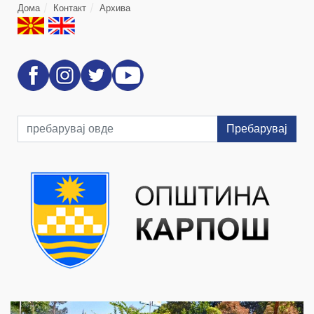
Дома
Контакт
Архива
Пребарувај