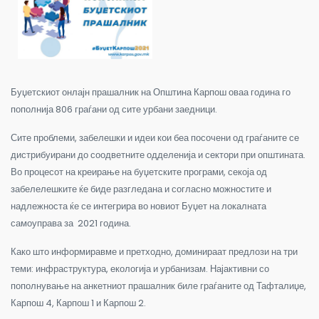
Буџетскиот онлајн прашалник на Општина Карпош оваа година го
пополнија 806 граѓани од сите урбани заедници.
Сите проблеми, забелешки и идеи кои беа посочени од граѓаните се
дистрибуирани до соодветните одделенија и сектори при општината.
Во процесот на креирање на буџетските програми, секоја од
забелелешките ќе биде разгледана и согласно можностите и
надлежноста ќе се интегрира во новиот Буџет на локалната
самоуправа за 2021 година.
Како што информиравме и претходно, доминираат предлози на три
теми: инфраструктура, екологија и урбанизам. Најактивни со
пополнување на анкетниот прашалник биле граѓаните од Тафталиџе,
Карпош 4, Карпош 1 и Карпош 2.