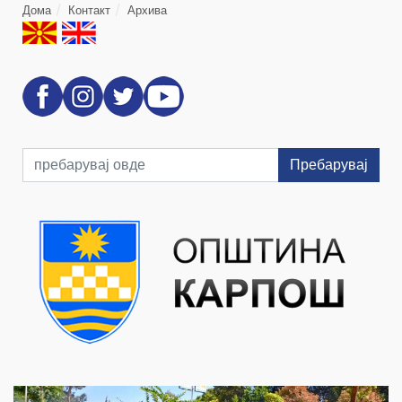
Дома
Контакт
Архива
Пребарувај