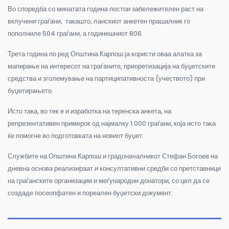
Во споредба со минатата година постои забележителен раст на
вклучени граѓани, такашто, ланскиот анкетен прашалник го
пополниле 504 граѓани, а годинешниот 806.
Трета година по ред Општина Карпош ја користи оваа алатка за
мапирање на интересот на граѓаните, приоретизација на буџетските
средства и зголемување на партиципативноста (учеството) при
буџетирањето.
Исто така, во тек е и изработка на теренска анкета, на
репрезентативен примерок од најмалку 1.000 граѓани, која исто така
ќе помогне во подготовката на новиот буџет.
Службите на Општина Карпош и градоначалникот Стефан Богоев на
дневна основа реализираат и консултативни средби со претставници
на граѓанските организации и меѓународни донатори, со цел да се
создаде посеопфатен и пореален буџетски документ.