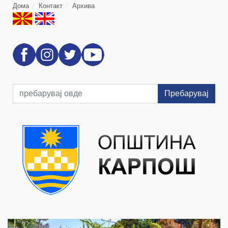
Дома
Контакт
Архива
Пребарувај