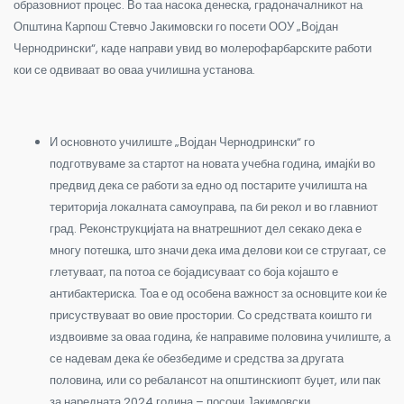
образовниот процес.
Во таа насока денеска, градоначалникот на
Општина Карпош Стевчо Јакимовски го посети ООУ „Војдан
Чернодрински“, каде направи увид во молерофарбарските работи
кои се одвиваат во оваа училишна установа.
И основното училиште „Војдан Чернодрински“ го
подготвуваме за стартот на новата учебна година, имајќи во
предвид дека се работи за едно од постарите училишта на
територија локалната самоуправа, па би рекол и во главниот
град. Реконструкцијата на внатрешниот дел секако дека е
многу потешка, што значи дека има делови кои се стругаат, се
глетуваат, па потоа се бојадисуваат со боја којашто е
антибактериска. Тоа е од особена важност за основците кои ќе
присуствуваат во овие простории. Со средствата коишто ги
издвоивме за оваа година, ќе направиме половина училиште, а
се надевам дека ќе обезбедиме и средства за другата
половина, или со ребалансот на општинскиопт буџет, или пак
за наредната 2024 година – посочи Јакимовски.