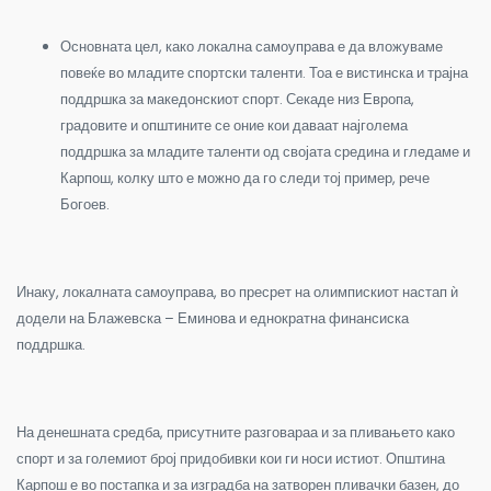
Основната цел, како локална самоуправа е да вложуваме
повеќе во младите спортски таленти. Тоа е вистинска и трајна
поддршка за македонскиот спорт. Секаде низ Европа,
градовите и општините се оние кои даваат најголема
поддршка за младите таленти од својата средина и гледаме и
Карпош, колку што е можно да го следи тој пример, рече
Богоев.
Инаку, локалната самоуправа, во пресрет на олимпискиот настап ѝ
додели на Блажевска – Еминова и еднократна финансиска
поддршка.
На денешната средба, присутните разговараа и за пливањето како
спорт и за големиот број придобивки кои ги носи истиот. Општина
Карпош е во постапка и за изградба на затворен пливачки базен, до