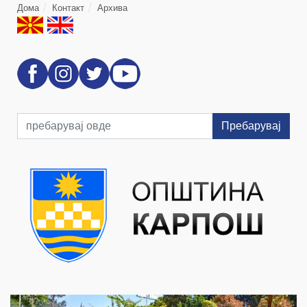
Дома
Контакт
Архива
Пребарувај