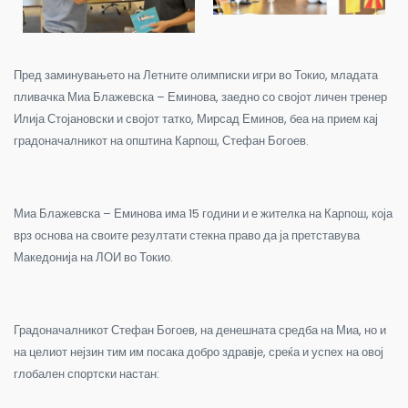
Пред заминувањето на Летните олимписки игри во Токио, младата
пливачка Миа Блажевска – Еминова, заедно со својот личен тренер
Илија Стојановски и својот татко, Мирсад Еминов, беа на прием кај
градоначалникот на општина Карпош, Стефан Богоев.
Миа Блажевска – Еминова има 15 години и е жителка на Карпош, која
врз основа на своите резултати стекна право да ја претставува
Македонија на ЛОИ во Токио.
Градоначалникот Стефан Богоев, на денешната средба на Миа, но и
на целиот нејзин тим им посака добро здравје, среќа и успех на овој
глобален спортски настан: