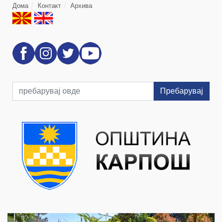
Дома
Контакт
Архива
Пребарувај