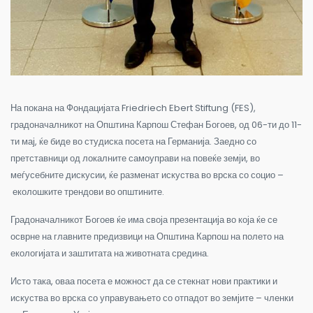
На покана на Фондацијата Friedriech Ebert Stiftung (FES),
градоначалникот на Општина Карпош Стефан Богоев
,
од 06-ти до 11-
ти мај
,
ќе биде во студиска посета на Германија. Заедно со
претставници од локалните самоуправи на повеќе земји, во
меѓусебните дискусии, ќе разменат искуства во врска со социо
–
еколошките трендови во општините
.
Градоначалникот Богоев ќе има своја презентација во која ќе се
осврне на главните предизвици на Општина Карпош на полето на
екологијата и заштитата на животната средина.
Исто така, оваа посета е можност да се стекнат нови практики и
искуства во врска со управувањето со отпадот во земјите
–
членки