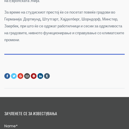
на Европската Унија.
За време на студискиот престој ќе се посетат повеќе градови во
Германија
:
Дортмунд, Штутгарт, Хајделберг, Шорндорф, Минстер,
Заербек,
при што ќе се одржат работилници и сесии за одржливоста
на градовите, нивното функционирање и справување со климатските
промени.
ЗАЧЛЕНЕТЕ СЕ ЗА ИЗВЕСТУВАЊА
Name*