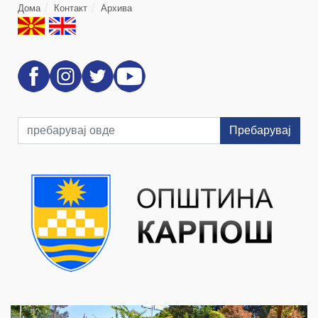
Дома
Контакт
Архива
Пребарувај