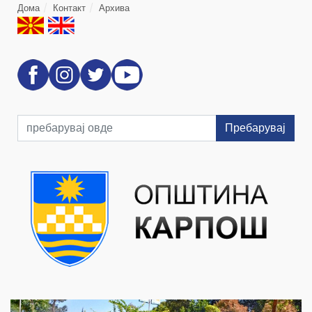
Дома
Контакт
Архива
Пребарувај