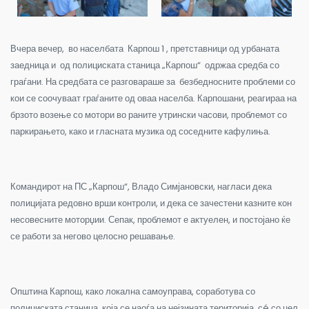
Вчера вечер, во населбата Карпош 1 , претставници од урбаната
заедница и од полициската станица „Карпош“ одржаа средба со
граѓани. На средбата се разговараше за безбедносните проблеми со
кои се соочуваат граѓаните од оваа населба. Карпошани, реагираа на
брзото возење со мотори во раните утрински часови, проблемот со
паркирањето, како и гласната музика од соседните кафулиња.
Командирот на ПС „Карпош“, Владо Симјановски, нагласи дека
полицијата редовно врши контроли, и дека се зачестени казните кон
несовесните моторџии. Сепак, проблемот е актуелен, и постојано ќе
се работи за негово целосно решавање.
Општина Карпош, како локална самоуправа, соработува со
полициската станица, која се наоѓа на нејзината територија, сé со цел