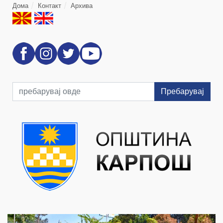
Дома
Контакт
Архива
Пребарувај