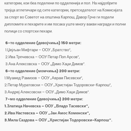
категории, кои беа поделени по одделенија и пол. На најдобрите
тројца атлетичари од сите категории, претседателот на Комисијата
за спорт во Советот на општина Карпош, Давор Грче ги подели
дипломите и пехарите и им посака уште многу вакви награди и полни
полици со спортски пехари.
6-то одделение (девојчиња) 150 метри:
1.Џејљан Мифтари – ООУ „Братство“,
2.Ива Трпчевска – ООУ Петар Поп Арсов“,
3.Ана Алексовска – ООУ „Димо Хаџи Димов“.
6-то одделение (момчиња) 200 метри:
1.Муамед Рамизов – ООУ „Аврам Писевски“,
2.Петар Муратовски – ООУ „Христијан Тодоровски-Карпош“,
3.Андреј Алексовски – ООУ „Димо Хаџи Димов“.
7-мо одделение (девојчиња) 200 метри:
1.Златица Начевска – ООУ „Владо Тасевски“,
2.Ива Настевска – ООУ „Јан Амос Коменски“,
3.Мила Саздова – ООУ „Христијан Тодоровски-Карпош“.