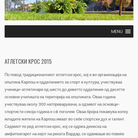
MENU
АТЛЕТСКИ КРОС 2015
По повод традиционалниот атлетски крос, кој е во организација на
општина Карпош и одделението за спорт и култура, учествуваа
ученици-атлетичари од шесто до деветто одделение од десетте
основни училишта на територија на општината. Оваа година
учествуваа околу 300 натпреварувачи, а одзивот на основци-
спортисти секоја година е сé поголем. Оваа бројка покажува колку
младите жители на Карпош имаат во себе спортски дух и талент.
Седмиот по ред атлетски крос, кој се одржа денеска на
амфитеатарот на кејот на реката Вардар, се одвиваше во повеќе