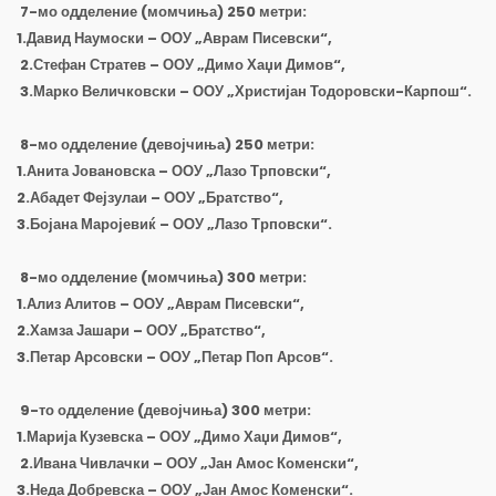
7-мо одделение (момчиња) 250 метри:
1.Давид Наумоски – ООУ „Аврам Писевски“,
2.Стефан Стратев – ООУ „Димо Хаџи Димов“,
3.Марко Величковски – ООУ „Христијан Тодоровски-Карпош“.
8-мо одделение (девојчиња) 250 метри:
1.Анита Јовановска – ООУ „Лазо Трповски“,
2.Абадет Фејзулаи – ООУ „Братство“,
3.Бојана Маројевиќ – ООУ „Лазо Трповски“.
8-мо одделение (момчиња) 300 метри:
1.Ализ Алитов – ООУ „Аврам Писевски“,
2.Хамза Јашари – ООУ „Братство“,
3.Петар Арсовски – ООУ „Петар Поп Арсов“.
9-то одделение (девојчиња) 300 метри:
1.Марија Кузевска – ООУ „Димо Хаџи Димов“,
2.Ивана Чивлачки – ООУ „Јан Амос Коменски“,
3.Неда Добревска – ООУ „Јан Амос Коменски“.