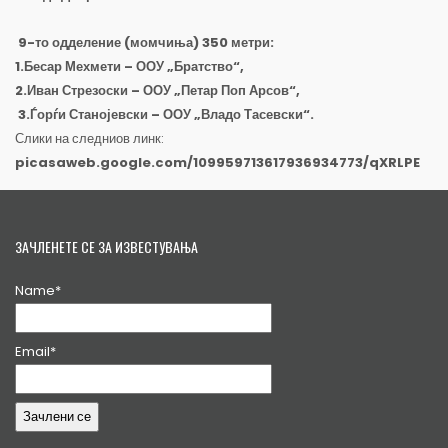
9-то одделение (момчиња) 350 метри:
1.Бесар Мехмети – ООУ „Братство“,
2.Иван Стрезоски – ООУ „Петар Поп Арсов“,
3.Ѓорѓи Станојевски – ООУ „Владо Тасевски“.
Слики на следниов линк:
picasaweb.google.com/109959713617936934773/qXRLPE
ЗАЧЛЕНЕТЕ СЕ ЗА ИЗВЕСТУВАЊА
Name*
Email*