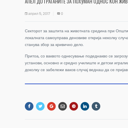
АПЕЛ ДО ГРАЃАНИТЕ ЗА ПОХУМАН ОДНОС КОН ЖИ
април 5, 2017
0
Секторот за заштита на животната средина при Општи
локалната самоуправа деновиве открија неколку случа
станува збор за кривично дело.
Притоа, со ваквото однесување подеднакво се загрозу
установи, основно и средно училиште и детски играл
доколку се забележи ваков случај веднаш да се пријав