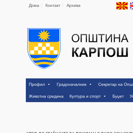
Дома
Контакт
Архива
Профил
Градоначалник
Секретар на Опш
Животна средина
Култура и спорт
Буџет
У