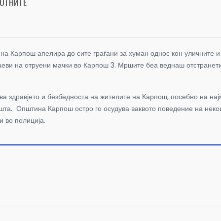
ВОТНИТЕ
на Карпош апелира до сите граѓани за хуман однос кон уличните 
еви на отруени мачки во Карпош 3. Мршите беа веднаш отстранети 
ва здравјето и безбедноста на жителите на Карпош, посебно на нај
ишта. Општина Карпош остро го осудува ваквото поведение на нек
и во полиција.