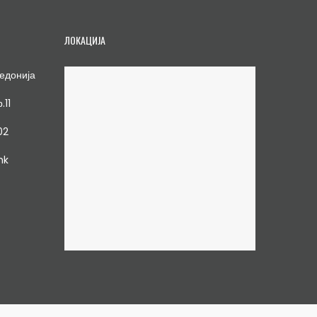
ЛОКАЦИЈА
едонија
.11
02
mk