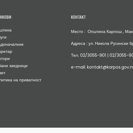
НКОВИ
КОНТАКТ
штина
Место : Општина Карпош , Мак
луги
Адреса : ул. Никола Русински бр
адоначалник
кретар
Тел. 02/3055-901 | 02/3055-9
ктори
бани заедници
e-mail: kontakt@karpos.gov.
вет
литика на приватност