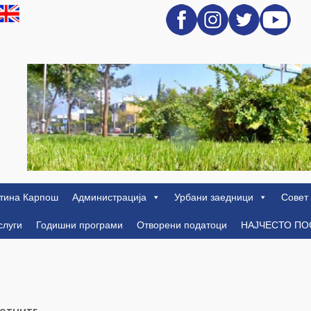
тина Карпош
Администрација
Урбани заедници
Совет
слуги
Годишни програми
Отворени податоци
НАЈЧЕСТО П