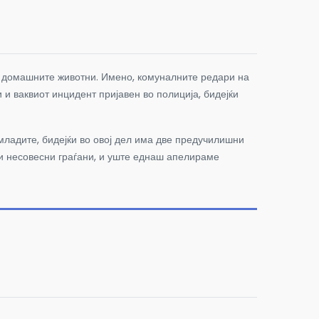
и домашните животни. Имено, комуналните редари на
и ваквиот инцидент пријавен во полиција, бидејќи
младите, бидејќи во овој дел има две предучилишни
ои несовесни граѓани, и уште еднаш апелираме