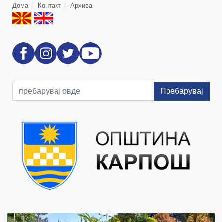
Дома
Контакт
Архива
Пребарувај