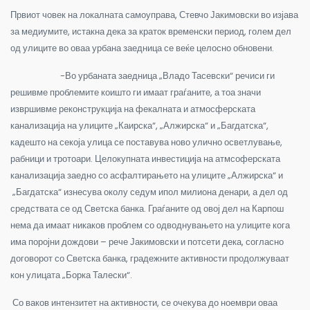
Првиот човек на локалната самоуправа, Стевчо Јакимовски во изјава
за медиумите, истакна дека за краток временски период, голем дел
од улиците во оваа урбана заедница се веќе целосно обновени.
-Во урбаната заедница „Владо Тасевски“ речиси ги
решивме проблемите коишто ги имаат граѓаните, а тоа значи
извршивме реконструкција на фекалната и атмосферската
канализација на улиците „Каирска“, „Алжирска“ и „Багдатска“,
кадешто на секоја улица се поставува ново улично осветлување,
рабници и тротоари. Целокупната инвестиција на атмсоферската
канализација заедно со асфалтирањето на улиците „Алжирска“ и
„Багдатска“ изнесува околу седум ипол милиона денари, а дел од
средствата се од Светска банка. Граѓаните од овој дел на Карпош
нема да имаат никаков проблем со одводнувањето на улиците кога
има поројни дождови – рече Јакимовски и потсети дека, согласно
договорот со Светска банка, градежните активности продолжуваат
кон улицата „Борка Талески“.
Со ваков интензитет на активности, се очекува до ноември оваа