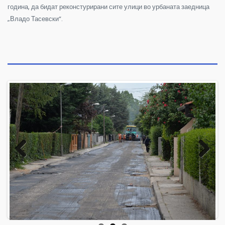
година, да бидат реконстурирани сите улици во урбаната заедница
„Владо Тасевски“.
Previous
Next