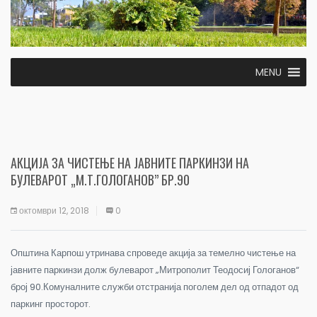
MENU
АКЦИЈА ЗА ЧИСТЕЊЕ НА ЈАВНИТЕ ПАРКИНЗИ НА
БУЛЕВАРОТ „М.Т.ГОЛОГАНОВ” БР.90
октомври 12, 2018
0
Општина Карпош утринава спроведе акција за темелно чистење на
јавните паркинзи долж булеварот „Митрополит Теодосиј Гологанов“
број 90.Комуналните служби отстранија поголем дел од отпадот од
паркинг просторот.