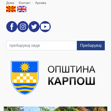
Дома
Контакт
Архива
Пребарувај