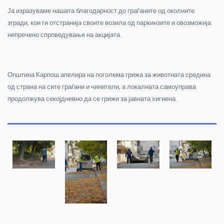
Ја изразуваме нашата благодарност до граѓаните од околните
згради, кои ги отстранија своите возила од паркинзите и овозможија
непречено спроведување на акцијата.
Општина Карпош апелира на поголема грижа за животната средина
од страна на сите граѓани и чинители, а локалната самоуправа
продолжува секојдневно да се грижи за јавната хигиена.