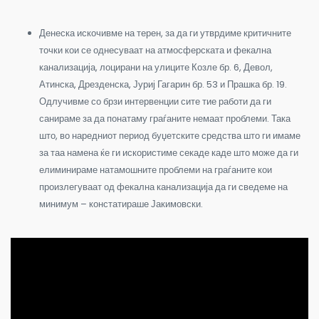
Денеска искочивме на терен, за да ги утврдиме критичните
точки кои се однесуваат на атмосферската и фекална
канализација, лоцирани на улиците Козле бр. 6, Девол,
Атинска, Дрезденска, Јуриј Гагарин бр. 53 и Прашка бр. 19.
Одлучивме со брзи интервенции сите тие работи да ги
санираме за да понатаму граѓаните немаат проблеми. Така
што, во наредниот период буџетските средства што ги имаме
за таа намена ќе ги искористиме секаде каде што може да ги
елиминираме натамошните проблеми на граѓаните кои
произлегуваат од фекална канализација да ги сведеме на
минимум – констатираше Јакимовски.