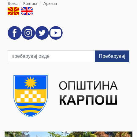
Дома
Контакт
Архива
Пребарувај