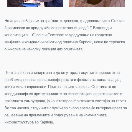
На дојава и барање на граѓаните, денеска, градоначалникот Стевчо
Јакимовски во придружба со претставници од Ј.П Водовод и
канализација – Скопје и Секторот за уредување на градежно
земјиште и комунални работи од општина Карпош, беше во теренска
обиколка на неколку локации низ општината.
Целта на оваа иницијатива е да се утврдат акутните приоритетни
проблеми, поврзани со атмосферската и фекалната канализација,
кои ги мачат карпошани. Притоа, првиот човек на Општината во
координација со претставниците на скопското јавно претпријатие и
локалната самоуправа, ја констатираа фактичката состојба на терен.
Во таа насока, стручните служби во скоро време ќе интервенираат за
решавање на проблемите и подобрување на комуналната
инфраструктура во Карпош.