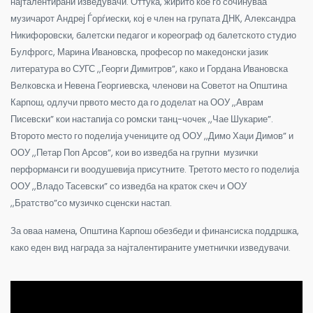
најталентирани изведувачи. Оттука, жирито кое го сочинуваа
музичарот Андреј Ѓорѓиески, кој е член на групата ДНК, Александра
Никифоровски, балетски педагог и кореограф од балетското студио
Булфрогс, Марина Ивановска, професор по македонски јазик
литература во СУГС ,,Георги Димитров”, како и Гордана Ивановска
Велковска и Невена Георгиевска, членови на Советот на Општина
Карпош, одлучи првото место да го доделат на ООУ ,,Аврам
Писевски” кои настапија со ромски танц-чочек ,,Чае Шукарие”.
Второто место го поделија учениците од ООУ ,,Димо Хаџи Димов” и
ООУ ,,Петар Поп Арсов”, кои во изведба на групни музички
перформанси ги воодушевија присутните. Третото место го поделија
ООУ ,,Владо Тасевски” со изведба на краток скеч и ООУ
,,Братство”со музичко сценски настап.
За оваа намена, Општина Карпош обезбеди и финансиска поддршка,
како еден вид награда за најталентираните уметнички изведувачи.