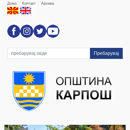
Дома
Контакт
Архива
Пребарувај