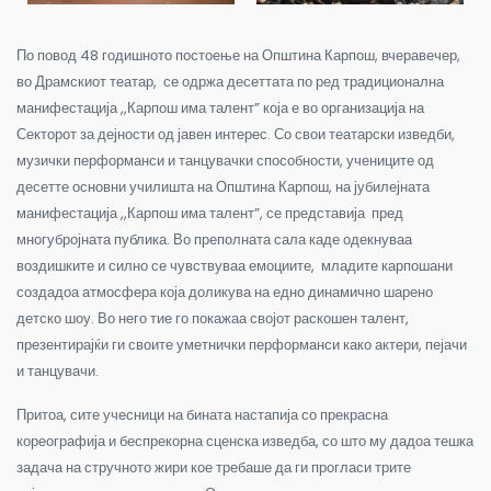
По повод 48 годишното постоење на Општина Карпош, вчеравечер,
во Драмскиот театар, се одржа десеттата по ред традиционална
манифестација ,,Карпош има талент” која е во организација на
Секторот за дејности од јавен интерес. Со свои театарски изведби,
музички перформанси и танцувачки способности, учениците од
десетте основни училишта на Општина Карпош, на јубилејната
манифестација ,,Карпош има талент”, се представија пред
многубројната публика. Во преполната сала каде одекнуваа
воздишките и силно се чувствуваа емоциите, младите карпошани
создадоа атмосфера која доликува на едно динамично шарено
детско шоу. Во него тие го покажаа својот раскошен талент,
презентирајќи ги своите уметнички перформанси како актери, пејачи
и танцувачи.
Притоа, сите учесници на бината настапија со прекрасна
кореографија и беспрекорна сценска изведба, со што му дадоа тешка
задача на стручното жири кое требаше да ги прогласи трите