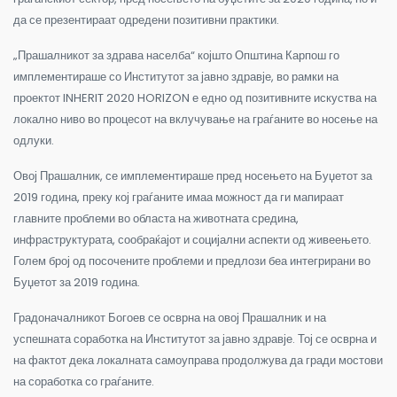
да се презентираат одредени позитивни практики.
„Прашалникот за здрава населба“ којшто Општина Карпош го
имплементираше со Институтот за јавно здравје, во рамки на
проектот INHERIT 2020 HORIZON е едно од позитивните искуства на
локално ниво во процесот на вклучување на граѓаните во носење на
одлуки.
Овој Прашалник, се имплементираше пред носењето на Буџетот за
2019 година, преку кој граѓаните имаа можност да ги мапираат
главните проблеми во областа на животната средина,
инфраструктурата, сообраќајот и социјални аспекти од живеењето.
Голем број од посочените проблеми и предлози беа интегрирани во
Буџетот за 2019 година.
Градоначалникот Богоев се осврна на овој Прашалник и на
успешната соработка на Институтот за јавно здравје. Тој се осврна и
на фактот дека локалната самоуправа продолжува да гради мостови
на соработка со граѓаните.