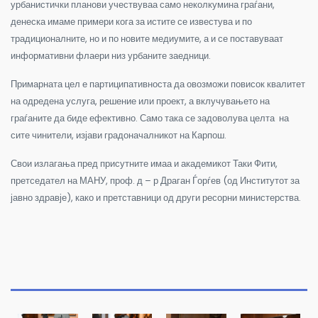
урбанистички планови учествуваа само неколкумина граѓани,
денеска имаме примери кога за истите се известува и по
традиционалните, но и по новите медиумите, а и се поставуваат
информативни флаери низ урбаните заедници.
Примарната цел е партиципативноста да овозможи повисок квалитет
на одредена услуга, решение или проект, а вклучувањето на
граѓаните да биде ефективно. Само така се задоволува целта на
сите чинители, изјави градоначалникот на Карпош.
Свои излагања пред присутните имаа и академикот Таки Фити,
претседател на МАНУ, проф. д – р Драган Ѓорѓев (од Институтот за
јавно здравје), како и претставници од други ресорни министерства.