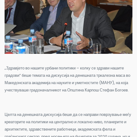
„Здравјето во нашите урбани политики – колку се здрави нашите
градови“ беше темата на дискусија на денешната тркалезна маса во
Македонската академија на науките и уметностите (МАНУ), на која
учествуваше градоначалникот на Општина Карпош Стефан Богоев.
Целта на денешната дискусија беше да се направи поврзување меѓу
креаторите на политики на централно и локално ниво, планерите и
архитектите, здравствените работници, академската фела и
граѓанскиот сектор, пред носењето на буџетите за 2020 година, но и