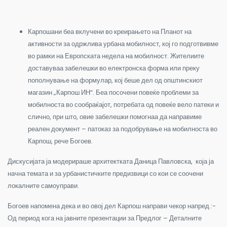
Карпошани беа вклучени во креирањето на Планот на
активности за одржлива урбана мобилност, кој го подготвивме
во рамки на Европската недела на мобилност. Жителиите
доставуваа забелешки во електронска форма или преку
пополнување на формулар, кој беше дел од општинскиот
магазин „Карпош ИН“. Беа посочени повеќе проблеми за
мобилноста во сообраќајот, потребата од повеќе вело патеки и
слично, при што, овие забелешки помогнаа да направиме
реален документ – патоказ за подобрување на мобилноста во
Карпош, рече Богоев.
Дискусијата ја модерираше архитектката Даница Павловска, која ја
начна темата и за урбанистичките предизвици со кои се соочени
локалните самоуправи.
Богоев напомена дека и во овој дел Карпош направи чекор напред.:-
Од период кога на јавните презентации за Предлог – Деталните