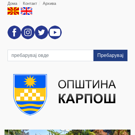
Дома
Контакт
Архива
Пребарувај